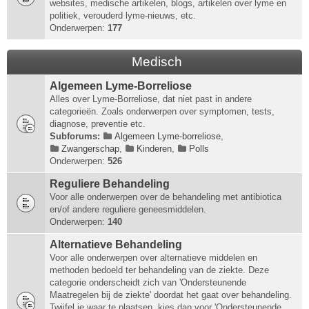
websites, medische artikelen, blogs, artikelen over lyme en
politiek, verouderd lyme-nieuws, etc.
Onderwerpen:
177
Medisch
Algemeen Lyme-Borreliose
Alles over Lyme-Borreliose, dat niet past in andere
categorieën. Zoals onderwerpen over symptomen, tests,
diagnose, preventie etc.
Subforums:
Algemeen Lyme-borreliose
,
Zwangerschap
,
Kinderen
,
Polls
Onderwerpen:
526
Reguliere Behandeling
Voor alle onderwerpen over de behandeling met antibiotica
en/of andere reguliere geneesmiddelen.
Onderwerpen:
140
Alternatieve Behandeling
Voor alle onderwerpen over alternatieve middelen en
methoden bedoeld ter behandeling van de ziekte. Deze
categorie onderscheidt zich van 'Ondersteunende
Maatregelen bij de ziekte' doordat het gaat over behandeling.
Twijfel je waar te plaatsen, kies dan voor 'Ondersteunende