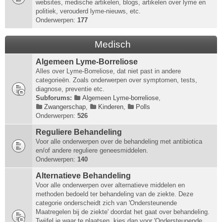
websites, medische artikelen, blogs, artikelen over lyme en
politiek, verouderd lyme-nieuws, etc.
Onderwerpen:
177
Medisch
Algemeen Lyme-Borreliose
Alles over Lyme-Borreliose, dat niet past in andere
categorieën. Zoals onderwerpen over symptomen, tests,
diagnose, preventie etc.
Subforums:
Algemeen Lyme-borreliose
,
Zwangerschap
,
Kinderen
,
Polls
Onderwerpen:
526
Reguliere Behandeling
Voor alle onderwerpen over de behandeling met antibiotica
en/of andere reguliere geneesmiddelen.
Onderwerpen:
140
Alternatieve Behandeling
Voor alle onderwerpen over alternatieve middelen en
methoden bedoeld ter behandeling van de ziekte. Deze
categorie onderscheidt zich van 'Ondersteunende
Maatregelen bij de ziekte' doordat het gaat over behandeling.
Twijfel je waar te plaatsen, kies dan voor 'Ondersteunende