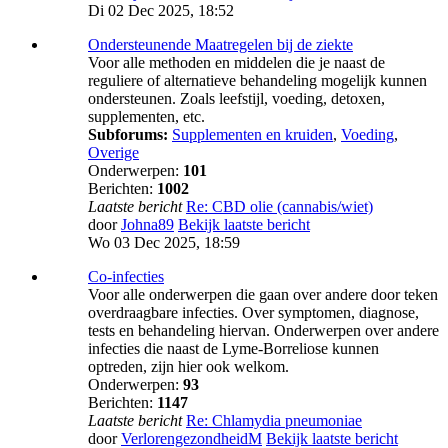
Di 02 Dec 2025, 18:52
Ondersteunende Maatregelen bij de ziekte
Voor alle methoden en middelen die je naast de
reguliere of alternatieve behandeling mogelijk kunnen
ondersteunen. Zoals leefstijl, voeding, detoxen,
supplementen, etc.
Subforums:
Supplementen en kruiden
,
Voeding
,
Overige
Onderwerpen:
101
Berichten:
1002
Laatste bericht
Re: CBD olie (cannabis/wiet)
door
Johna89
Bekijk laatste bericht
Wo 03 Dec 2025, 18:59
Co-infecties
Voor alle onderwerpen die gaan over andere door teken
overdraagbare infecties. Over symptomen, diagnose,
tests en behandeling hiervan. Onderwerpen over andere
infecties die naast de Lyme-Borreliose kunnen
optreden, zijn hier ook welkom.
Onderwerpen:
93
Berichten:
1147
Laatste bericht
Re: Chlamydia pneumoniae
door
VerlorengezondheidM
Bekijk laatste bericht