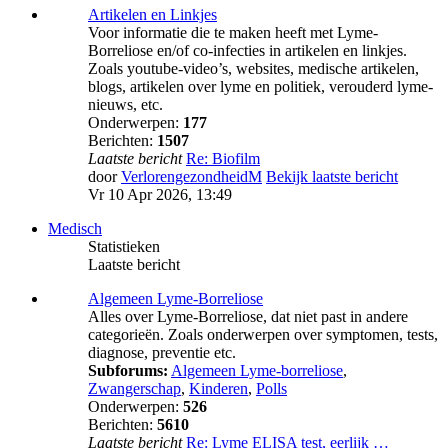
Artikelen en Linkjes
Voor informatie die te maken heeft met Lyme-
Borreliose en/of co-infecties in artikelen en linkjes.
Zoals youtube-video’s, websites, medische artikelen,
blogs, artikelen over lyme en politiek, verouderd lyme-
nieuws, etc.
Onderwerpen:
177
Berichten:
1507
Laatste bericht
Re: Biofilm
door
VerlorengezondheidM
Bekijk laatste bericht
Vr 10 Apr 2026, 13:49
Medisch
Statistieken
Laatste bericht
Algemeen Lyme-Borreliose
Alles over Lyme-Borreliose, dat niet past in andere
categorieën. Zoals onderwerpen over symptomen, tests,
diagnose, preventie etc.
Subforums:
Algemeen Lyme-borreliose
,
Zwangerschap
,
Kinderen
,
Polls
Onderwerpen:
526
Berichten:
5610
Laatste bericht
Re: Lyme ELISA test, eerlijk …