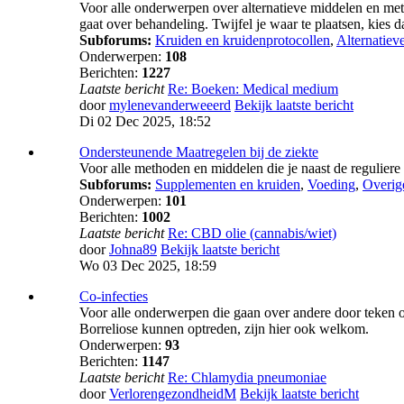
Voor alle onderwerpen over alternatieve middelen en met
gaat over behandeling. Twijfel je waar te plaatsen, kies 
Subforums:
Kruiden en kruidenprotocollen
,
Alternatiev
Onderwerpen:
108
Berichten:
1227
Laatste bericht
Re: Boeken: Medical medium
door
mylenevanderweeerd
Bekijk laatste bericht
Di 02 Dec 2025, 18:52
Ondersteunende Maatregelen bij de ziekte
Voor alle methoden en middelen die je naast de reguliere
Subforums:
Supplementen en kruiden
,
Voeding
,
Overig
Onderwerpen:
101
Berichten:
1002
Laatste bericht
Re: CBD olie (cannabis/wiet)
door
Johna89
Bekijk laatste bericht
Wo 03 Dec 2025, 18:59
Co-infecties
Voor alle onderwerpen die gaan over andere door teken o
Borreliose kunnen optreden, zijn hier ook welkom.
Onderwerpen:
93
Berichten:
1147
Laatste bericht
Re: Chlamydia pneumoniae
door
VerlorengezondheidM
Bekijk laatste bericht