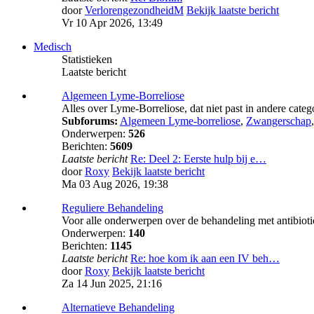
door
VerlorengezondheidM
Bekijk laatste bericht
Vr 10 Apr 2026, 13:49
Medisch
Statistieken
Laatste bericht
Algemeen Lyme-Borreliose
Alles over Lyme-Borreliose, dat niet past in andere cate
Subforums:
Algemeen Lyme-borreliose
,
Zwangerschap
Onderwerpen:
526
Berichten:
5609
Laatste bericht
Re: Deel 2: Eerste hulp bij e…
door
Roxy
Bekijk laatste bericht
Ma 03 Aug 2026, 19:38
Reguliere Behandeling
Voor alle onderwerpen over de behandeling met antibioti
Onderwerpen:
140
Berichten:
1145
Laatste bericht
Re: hoe kom ik aan een IV beh…
door
Roxy
Bekijk laatste bericht
Za 14 Jun 2025, 21:16
Alternatieve Behandeling