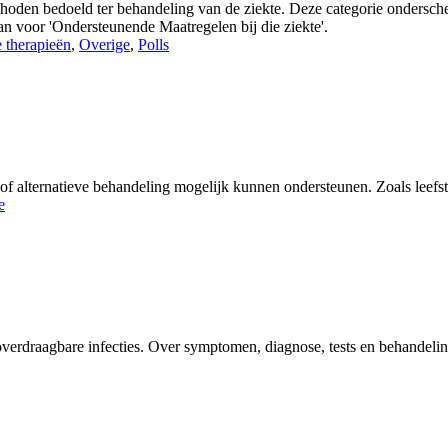
hoden bedoeld ter behandeling van de ziekte. Deze categorie onderschei
dan voor 'Ondersteunende Maatregelen bij die ziekte'.
e therapieën
,
Overige
,
Polls
 of alternatieve behandeling mogelijk kunnen ondersteunen. Zoals leefst
e
verdraagbare infecties. Over symptomen, diagnose, tests en behandeli