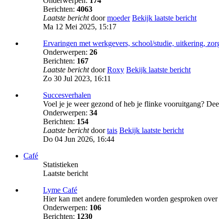
Onderwerpen:
174
Berichten:
4063
Laatste bericht
door
moeder
Bekijk laatste bericht
Ma 12 Mei 2025, 15:17
Ervaringen met werkgevers, school/studie, uitkering, zo
Onderwerpen:
26
Berichten:
167
Laatste bericht
door
Roxy
Bekijk laatste bericht
Zo 30 Jul 2023, 16:11
Succesverhalen
Voel je je weer gezond of heb je flinke vooruitgang? Deel
Onderwerpen:
34
Berichten:
154
Laatste bericht
door
tais
Bekijk laatste bericht
Do 04 Jun 2026, 16:44
Café
Statistieken
Laatste bericht
Lyme Café
Hier kan met andere forumleden worden gesproken over v
Onderwerpen:
106
Berichten:
1230