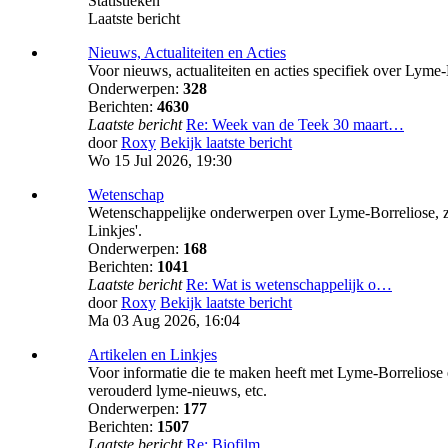
Statistieken
Laatste bericht
Nieuws, Actualiteiten en Acties
Voor nieuws, actualiteiten en acties specifiek over Lyme-
Onderwerpen:
328
Berichten:
4630
Laatste bericht
Re: Week van de Teek 30 maart…
door
Roxy
Bekijk laatste bericht
Wo 15 Jul 2026, 19:30
Wetenschap
Wetenschappelijke onderwerpen over Lyme-Borreliose, zoal
Linkjes'.
Onderwerpen:
168
Berichten:
1041
Laatste bericht
Re: Wat is wetenschappelijk o…
door
Roxy
Bekijk laatste bericht
Ma 03 Aug 2026, 16:04
Artikelen en Linkjes
Voor informatie die te maken heeft met Lyme-Borreliose en/
verouderd lyme-nieuws, etc.
Onderwerpen:
177
Berichten:
1507
Laatste bericht
Re: Biofilm