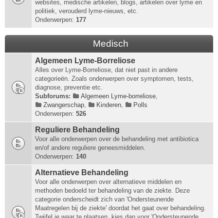
websites, medische artikelen, blogs, artikelen over lyme en
politiek, verouderd lyme-nieuws, etc.
Onderwerpen:
177
Medisch
Algemeen Lyme-Borreliose
Alles over Lyme-Borreliose, dat niet past in andere
categorieën. Zoals onderwerpen over symptomen, tests,
diagnose, preventie etc.
Subforums:
Algemeen Lyme-borreliose
,
Zwangerschap
,
Kinderen
,
Polls
Onderwerpen:
526
Reguliere Behandeling
Voor alle onderwerpen over de behandeling met antibiotica
en/of andere reguliere geneesmiddelen.
Onderwerpen:
140
Alternatieve Behandeling
Voor alle onderwerpen over alternatieve middelen en
methoden bedoeld ter behandeling van de ziekte. Deze
categorie onderscheidt zich van 'Ondersteunende
Maatregelen bij de ziekte' doordat het gaat over behandeling.
Twijfel je waar te plaatsen, kies dan voor 'Ondersteunende