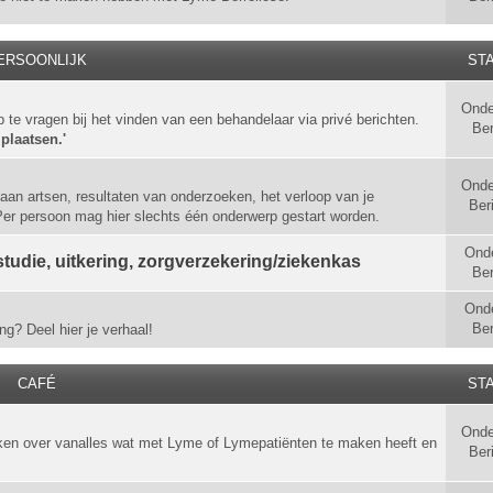
ERSOONLIJK
STA
Onde
p te vragen bij het vinden van een behandelaar via privé berichten.
Ber
 plaatsen.'
Onde
aan artsen, resultaten van onderzoeken, het verloop van je
Ber
 Per persoon mag hier slechts één onderwerp gestart worden.
Ond
tudie, uitkering, zorgverzekering/ziekenkas
Ber
Ond
Ber
ng? Deel hier je verhaal!
CAFÉ
STA
Onde
ken over vanalles wat met Lyme of Lymepatiënten te maken heeft en
Ber