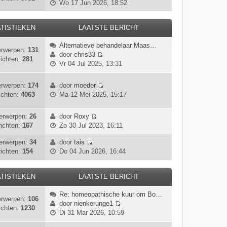
B
Wo 17 Jun 2026, 18:52
r
k
s
e
i
l
t
k
c
a
e
TISTIEKEN
LAATSTE BERICHT
i
h
a
b
j
t
t
e
Alternatieve behandelaar Maas…
k
rwerpen:
131
s
r
door
chris33
l
ichten:
281
t
B
i
Vr 04 Jul 2025, 13:31
a
e
e
c
a
b
k
h
t
rwerpen:
174
door
moeder
e
i
t
s
B
ichten:
4063
Ma 12 Mei 2025, 15:17
r
j
t
e
i
k
e
k
c
l
erwerpen:
26
door
Roxy
b
i
B
h
a
ichten:
167
Zo 30 Jul 2023, 16:11
e
j
e
t
a
r
k
k
erwerpen:
34
door
tais
t
i
l
B
i
ichten:
154
Do 04 Jun 2026, 16:44
s
c
a
e
j
t
h
a
k
k
e
t
t
i
TISTIEKEN
LAATSTE BERICHT
l
b
s
j
a
e
t
Re: homeopathische kuur om Bo…
k
a
r
rwerpen:
106
e
door
nienkerunge1
l
t
i
ichten:
1230
B
b
Di 31 Mar 2026, 10:59
a
s
c
e
e
a
t
h