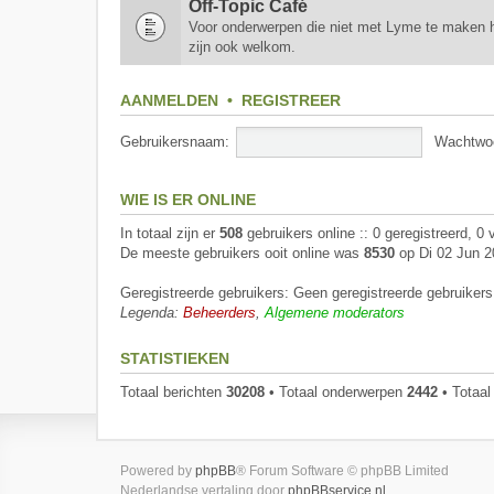
Off-Topic Café
Voor onderwerpen die niet met Lyme te maken h
zijn ook welkom.
AANMELDEN
•
REGISTREER
Gebruikersnaam:
Wachtwo
WIE IS ER ONLINE
In totaal zijn er
508
gebruikers online :: 0 geregistreerd, 0
De meeste gebruikers ooit online was
8530
op Di 02 Jun 2
Geregistreerde gebruikers: Geen geregistreerde gebruikers
Legenda:
Beheerders
,
Algemene moderators
STATISTIEKEN
Totaal berichten
30208
• Totaal onderwerpen
2442
• Totaal
Powered by
phpBB
® Forum Software © phpBB Limited
Nederlandse vertaling door
phpBBservice.nl
.