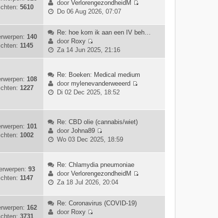
e
door
VerlorengezondheidM
ichten:
5610
a
t
B
r
Do 06 Aug 2026, 07:07
a
e
e
i
t
b
k
c
Re: hoe kom ik aan een IV beh…
s
e
i
h
rwerpen:
140
door
Roxy
t
r
j
t
ichten:
1145
B
Za 14 Jun 2025, 21:16
e
i
k
e
b
c
l
k
e
h
a
i
Re: Boeken: Medical medium
r
t
rwerpen:
108
a
j
door
mylenevanderweeerd
i
ichten:
1227
t
B
k
Di 02 Dec 2025, 18:52
c
s
e
l
h
t
k
a
t
e
i
a
Re: CBD olie (cannabis/wiet)
b
j
rwerpen:
101
t
door
Johna89
e
k
ichten:
1002
s
B
Wo 03 Dec 2025, 18:59
r
l
t
e
i
a
e
k
c
a
b
i
Re: Chlamydia pneumoniae
h
t
erwerpen:
93
e
j
door
VerlorengezondheidM
t
s
ichten:
1147
r
B
k
Za 18 Jul 2026, 20:04
t
i
e
l
e
c
k
a
Re: Coronavirus (COVID-19)
b
h
i
a
rwerpen:
162
door
Roxy
e
t
j
t
ichten:
3731