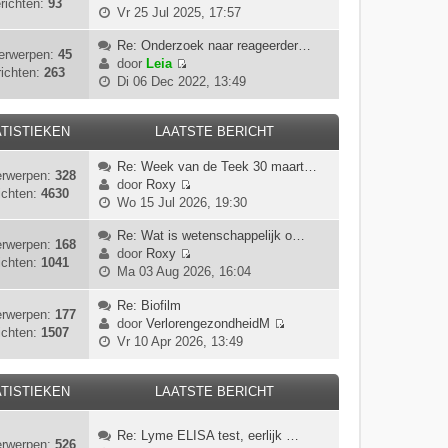
richten:
93
B
Vr 25 Jul 2025, 17:57
e
k
Re: Onderzoek naar reageerder…
erwerpen:
45
i
door
Leia
ichten:
263
B
j
Di 06 Dec 2022, 13:49
e
k
k
l
i
TISTIEKEN
LAATSTE BERICHT
a
j
a
Re: Week van de Teek 30 maart…
k
t
rwerpen:
328
door
Roxy
l
s
ichten:
4630
B
Wo 15 Jul 2026, 19:30
a
t
e
a
e
k
Re: Wat is wetenschappelijk o…
t
b
rwerpen:
168
i
door
Roxy
s
e
ichten:
1041
B
j
Ma 03 Aug 2026, 16:04
t
r
e
k
e
i
k
Re: Biofilm
l
b
c
rwerpen:
177
i
door
VerlorengezondheidM
a
e
h
ichten:
1507
B
j
Vr 10 Apr 2026, 13:49
a
r
t
e
k
t
i
k
l
s
c
i
TISTIEKEN
LAATSTE BERICHT
a
t
h
j
a
e
t
k
t
b
Re: Lyme ELISA test, eerlijk …
rwerpen:
526
l
s