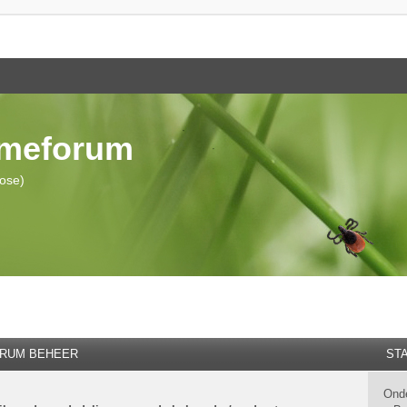
ymeforum
iose)
RUM BEHEER
STA
Ond