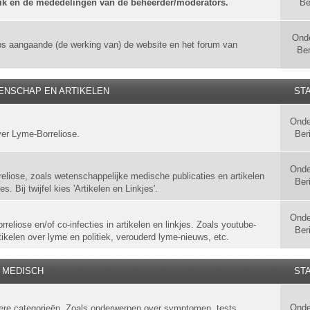
uik en de mededelingen van de beheerder/moderators.
Be
Ond
ps aangaande (de werking van) de website en het forum van
Ber
ENSCHAP EN ARTIKELEN
STA
Onde
ver Lyme-Borreliose.
Ber
Onde
liose, zoals wetenschappelijke medische publicaties en artikelen
Ber
. Bij twijfel kies 'Artikelen en Linkjes'.
Onde
eliose en/of co-infecties in artikelen en linkjes. Zoals youtube-
Ber
tikelen over lyme en politiek, verouderd lyme-nieuws, etc.
MEDISCH
STA
Onde
ndere categorieën. Zoals onderwerpen over symptomen, tests,