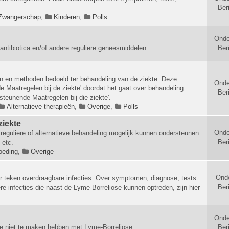
Ber
Zwangerschap
,
Kinderen
,
Polls
Onde
antibiotica en/of andere reguliere geneesmiddelen.
Ber
en en methoden bedoeld ter behandeling van de ziekte. Deze
Onde
 Maatregelen bij de ziekte' doordat het gaat over behandeling.
Ber
rsteunende Maatregelen bij die ziekte'.
Alternatieve therapieën
,
Overige
,
Polls
ziekte
Onde
reguliere of alternatieve behandeling mogelijk kunnen ondersteunen.
Ber
 etc.
oeding
,
Overige
Ond
r teken overdraagbare infecties. Over symptomen, diagnose, tests
Ber
e infecties die naast de Lyme-Borreliose kunnen optreden, zijn hier
Onde
e niet te maken hebben met Lyme-Borreliose.
Ber