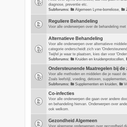
diagnose, preventie etc.
Subforums:
Algemeen Lyme-borreliose
,
Reguliere Behandeling
Voor alle onderwerpen over de behandeling met 
Alternatieve Behandeling
Voor alle onderwerpen over alternatieve middel
categorie onderscheidt zich van 'Ondersteunende
Twijfel je waar te plaatsen, kies dan voor 'Onde
Subforums:
Kruiden en kruidenprotocollen
,
Ondersteunende Maatregelen bij de 
Voor alle methoden en middelen die je naast de 
Zoals leefstijl, voeding, detoxen, supplementen,
Subforums:
Supplementen en kruiden
,
V
Co-infecties
Voor alle onderwerpen die gaan over andere doo
en behandeling hiervan. Onderwerpen over ander
ook welkom.
Gezondheid Algemeen
Voor algemene onderwerpen over gezondheid di