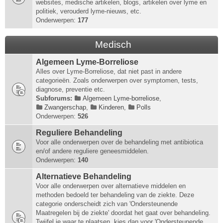
websites, medische artikelen, blogs, artikelen over lyme en
politiek, verouderd lyme-nieuws, etc.
Onderwerpen:
177
Medisch
Algemeen Lyme-Borreliose
Alles over Lyme-Borreliose, dat niet past in andere
categorieën. Zoals onderwerpen over symptomen, tests,
diagnose, preventie etc.
Subforums:
Algemeen Lyme-borreliose
,
Zwangerschap
,
Kinderen
,
Polls
Onderwerpen:
526
Reguliere Behandeling
Voor alle onderwerpen over de behandeling met antibiotica
en/of andere reguliere geneesmiddelen.
Onderwerpen:
140
Alternatieve Behandeling
Voor alle onderwerpen over alternatieve middelen en
methoden bedoeld ter behandeling van de ziekte. Deze
categorie onderscheidt zich van 'Ondersteunende
Maatregelen bij de ziekte' doordat het gaat over behandeling.
Twijfel je waar te plaatsen, kies dan voor 'Ondersteunende