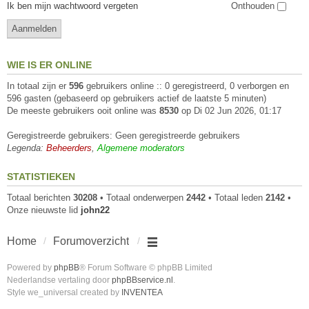
Ik ben mijn wachtwoord vergeten
Onthouden
WIE IS ER ONLINE
In totaal zijn er
596
gebruikers online :: 0 geregistreerd, 0 verborgen en
596 gasten (gebaseerd op gebruikers actief de laatste 5 minuten)
De meeste gebruikers ooit online was
8530
op Di 02 Jun 2026, 01:17
Geregistreerde gebruikers: Geen geregistreerde gebruikers
Legenda:
Beheerders
,
Algemene moderators
STATISTIEKEN
Totaal berichten
30208
• Totaal onderwerpen
2442
• Totaal leden
2142
•
Onze nieuwste lid
john22
Home
Forumoverzicht
Powered by
phpBB
® Forum Software © phpBB Limited
Nederlandse vertaling door
phpBBservice.nl
.
Style we_universal created by
INVENTEA