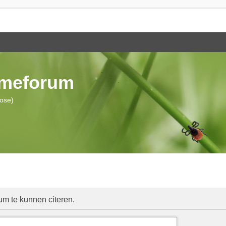
ymeforum
iose)
um te kunnen citeren.