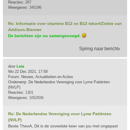
Reacties:
287
Weergaves:
345296
Re: Informatie over vitamine B12 en B12 tekort/Ziekte van
Addison-Biermer
De berichten zijn nu samengevoegd.
Spring naar bericht
door
Leia
Wo 22 Dec 2021, 17:58
Forum:
Nieuws, Actualiteiten en Acties
Onderwerp:
De Nederlandse Vereniging voor Lyme Patiënten
(NVLP)
Reacties:
1301
Weergaves:
1052936
Re: De Nederlandse Vereniging voor Lyme Patiënten
(NVLP)
Beste TheoA, Dit is de zoveelste keer van jou met ongepast