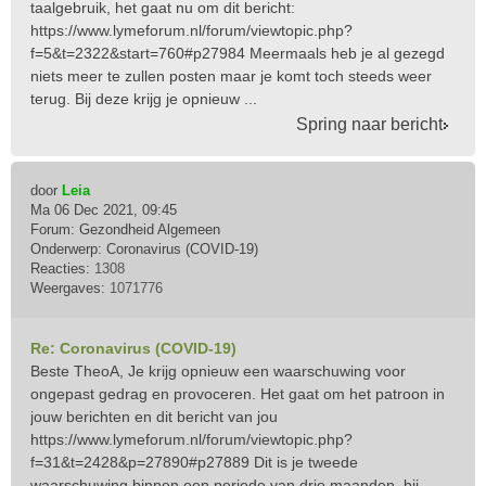
taalgebruik, het gaat nu om dit bericht:
https://www.lymeforum.nl/forum/viewtopic.php?
f=5&t=2322&start=760#p27984 Meermaals heb je al gezegd
niets meer te zullen posten maar je komt toch steeds weer
terug. Bij deze krijg je opnieuw ...
Spring naar bericht
door
Leia
Ma 06 Dec 2021, 09:45
Forum:
Gezondheid Algemeen
Onderwerp:
Coronavirus (COVID-19)
Reacties:
1308
Weergaves:
1071776
Re: Coronavirus (COVID-19)
Beste TheoA, Je krijg opnieuw een waarschuwing voor
ongepast gedrag en provoceren. Het gaat om het patroon in
jouw berichten en dit bericht van jou
https://www.lymeforum.nl/forum/viewtopic.php?
f=31&t=2428&p=27890#p27889 Dit is je tweede
waarschuwing binnen een periode van drie maanden, bij ...