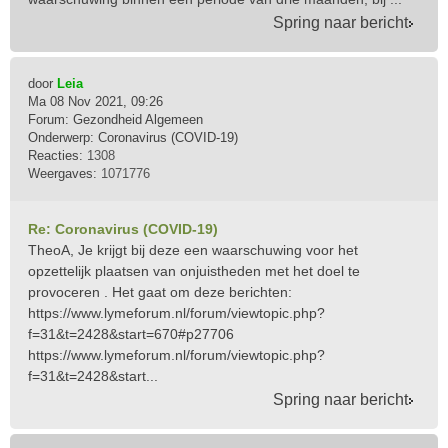
Spring naar bericht
door
Leia
Ma 08 Nov 2021, 09:26
Forum:
Gezondheid Algemeen
Onderwerp:
Coronavirus (COVID-19)
Reacties:
1308
Weergaves:
1071776
Re: Coronavirus (COVID-19)
TheoA, Je krijgt bij deze een waarschuwing voor het
opzettelijk plaatsen van onjuistheden met het doel te
provoceren . Het gaat om deze berichten:
https://www.lymeforum.nl/forum/viewtopic.php?
f=31&t=2428&start=670#p27706
https://www.lymeforum.nl/forum/viewtopic.php?
f=31&t=2428&start...
Spring naar bericht