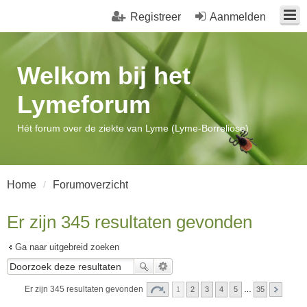
Registreer
Aanmelden
Welkom bij het
Lymeforum
Hét forum over de ziekte van Lyme (Lyme-Borreliose)
Home
Forumoverzicht
Er zijn 345 resultaten gevonden
Ga naar uitgebreid zoeken
Er zijn 345 resultaten gevonden
1
2
3
4
5
…
35