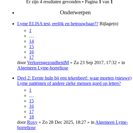
Er zijn 4 resultaten gevonden • Pagina
1
van
1
Onderwerpen
Lyme ELISA test, eerlijk en betrouwbaar??
Bijlage(n)
1
…
14
15
16
17
door
VerlorengezondheidM
» Za 23 Sep 2017, 17:32 » in
Algemeen Lyme-borreliose
Deel 2: Eerste hulp bij een tekenbeet!: waar moeten (nieuwe)
Lyme patiënten of andere zieke mensen goed op letten?
1
…
15
16
17
18
door
Roxy
» Zo 28 Dec 2025, 18:27 » in
Algemeen Lyme-
borreliose