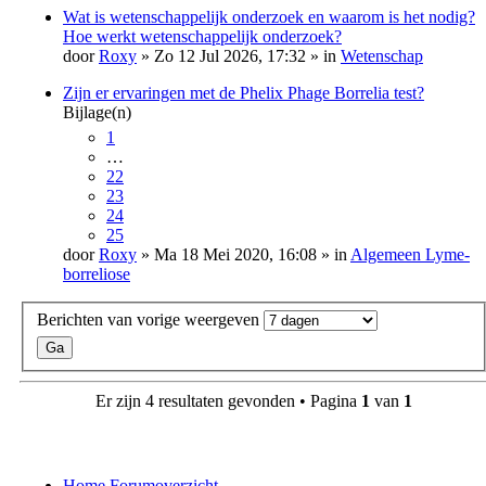
Wat is wetenschappelijk onderzoek en waarom is het nodig?
Hoe werkt wetenschappelijk onderzoek?
door
Roxy
» Zo 12 Jul 2026, 17:32 » in
Wetenschap
Zijn er ervaringen met de Phelix Phage Borrelia test?
Bijlage(n)
1
…
22
23
24
25
door
Roxy
» Ma 18 Mei 2020, 16:08 » in
Algemeen Lyme-
borreliose
Berichten van vorige weergeven
Er zijn 4 resultaten gevonden • Pagina
1
van
1
Home
Forumoverzicht