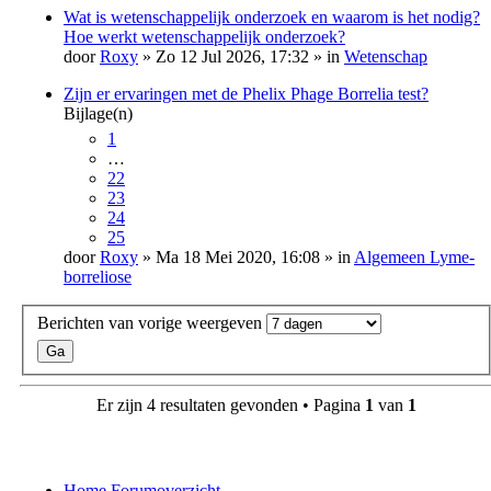
Wat is wetenschappelijk onderzoek en waarom is het nodig?
Hoe werkt wetenschappelijk onderzoek?
door
Roxy
» Zo 12 Jul 2026, 17:32 » in
Wetenschap
Zijn er ervaringen met de Phelix Phage Borrelia test?
Bijlage(n)
1
…
22
23
24
25
door
Roxy
» Ma 18 Mei 2020, 16:08 » in
Algemeen Lyme-
borreliose
Berichten van vorige weergeven
Er zijn 4 resultaten gevonden • Pagina
1
van
1
Home
Forumoverzicht