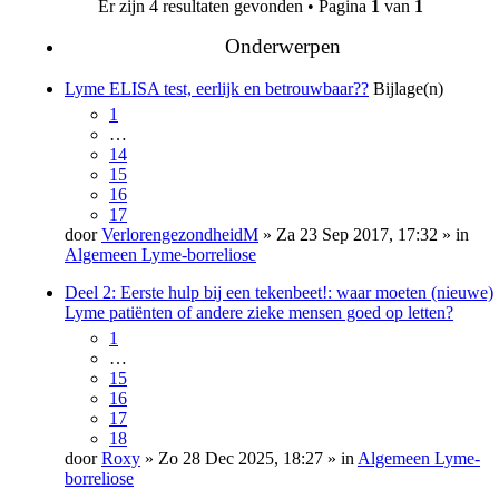
Er zijn 4 resultaten gevonden • Pagina
1
van
1
Onderwerpen
Lyme ELISA test, eerlijk en betrouwbaar??
Bijlage(n)
1
…
14
15
16
17
door
VerlorengezondheidM
» Za 23 Sep 2017, 17:32 » in
Algemeen Lyme-borreliose
Deel 2: Eerste hulp bij een tekenbeet!: waar moeten (nieuwe)
Lyme patiënten of andere zieke mensen goed op letten?
1
…
15
16
17
18
door
Roxy
» Zo 28 Dec 2025, 18:27 » in
Algemeen Lyme-
borreliose