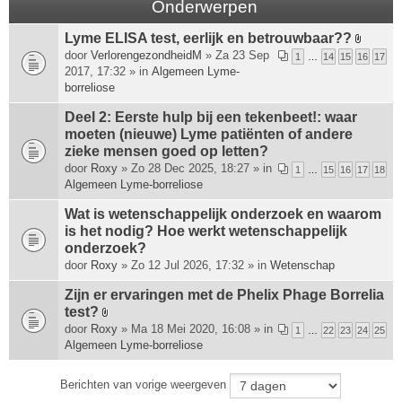
Onderwerpen
Lyme ELISA test, eerlijk en betrouwbaar??
B
door
VerlorengezondheidM
» Za 23 Sep
1
…
14
15
16
17
i
2017, 17:32 » in
Algemeen Lyme-
j
borreliose
l
a
Deel 2: Eerste hulp bij een tekenbeet!: waar
g
moeten (nieuwe) Lyme patiënten of andere
e
zieke mensen goed op letten?
(
door
Roxy
» Zo 28 Dec 2025, 18:27 » in
1
…
15
16
17
18
n
Algemeen Lyme-borreliose
)
Wat is wetenschappelijk onderzoek en waarom
is het nodig? Hoe werkt wetenschappelijk
onderzoek?
door
Roxy
» Zo 12 Jul 2026, 17:32 » in
Wetenschap
Zijn er ervaringen met de Phelix Phage Borrelia
test?
B
door
Roxy
» Ma 18 Mei 2020, 16:08 » in
1
…
22
23
24
25
i
Algemeen Lyme-borreliose
j
l
Berichten van vorige weergeven
a