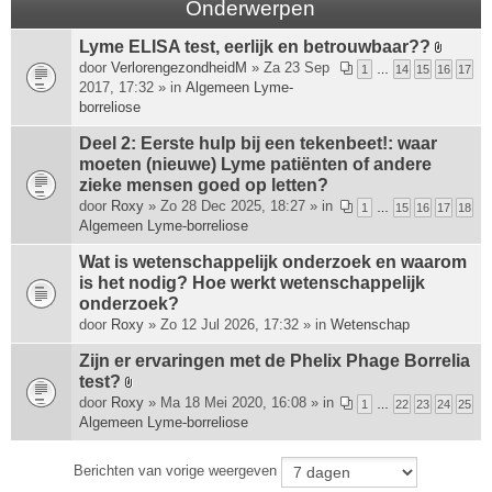
Onderwerpen
Lyme ELISA test, eerlijk en betrouwbaar??
B
door
VerlorengezondheidM
» Za 23 Sep
1
…
14
15
16
17
i
2017, 17:32 » in
Algemeen Lyme-
j
borreliose
l
a
Deel 2: Eerste hulp bij een tekenbeet!: waar
g
moeten (nieuwe) Lyme patiënten of andere
e
zieke mensen goed op letten?
(
door
Roxy
» Zo 28 Dec 2025, 18:27 » in
1
…
15
16
17
18
n
Algemeen Lyme-borreliose
)
Wat is wetenschappelijk onderzoek en waarom
is het nodig? Hoe werkt wetenschappelijk
onderzoek?
door
Roxy
» Zo 12 Jul 2026, 17:32 » in
Wetenschap
Zijn er ervaringen met de Phelix Phage Borrelia
test?
B
door
Roxy
» Ma 18 Mei 2020, 16:08 » in
1
…
22
23
24
25
i
Algemeen Lyme-borreliose
j
l
Berichten van vorige weergeven
a