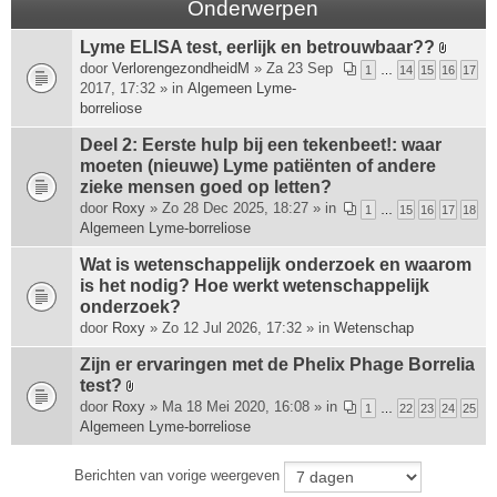
Onderwerpen
Lyme ELISA test, eerlijk en betrouwbaar??
B
door
VerlorengezondheidM
» Za 23 Sep
1
…
14
15
16
17
i
2017, 17:32 » in
Algemeen Lyme-
j
borreliose
l
a
Deel 2: Eerste hulp bij een tekenbeet!: waar
g
moeten (nieuwe) Lyme patiënten of andere
e
zieke mensen goed op letten?
(
door
Roxy
» Zo 28 Dec 2025, 18:27 » in
1
…
15
16
17
18
n
Algemeen Lyme-borreliose
)
Wat is wetenschappelijk onderzoek en waarom
is het nodig? Hoe werkt wetenschappelijk
onderzoek?
door
Roxy
» Zo 12 Jul 2026, 17:32 » in
Wetenschap
Zijn er ervaringen met de Phelix Phage Borrelia
test?
B
door
Roxy
» Ma 18 Mei 2020, 16:08 » in
1
…
22
23
24
25
i
Algemeen Lyme-borreliose
j
l
Berichten van vorige weergeven
a