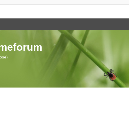
ymeforum
iose)