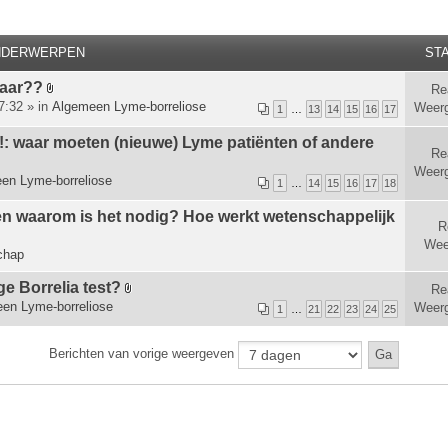
NDERWERPEN
STA
baar??
Re
B
7:32 » in
Algemeen Lyme-borreliose
Weer
1
…
13
14
15
16
17
i
j
t!: waar moeten (nieuwe) Lyme patiënten of andere
Re
l
Weer
a
en Lyme-borreliose
1
…
14
15
16
17
18
g
e
en waarom is het nodig? Hoe werkt wetenschappelijk
R
(
Wee
n
chap
)
ge Borrelia test?
Re
B
en Lyme-borreliose
Weer
1
…
21
22
23
24
25
i
j
Berichten van vorige weergeven
l
a
g
e
(
n