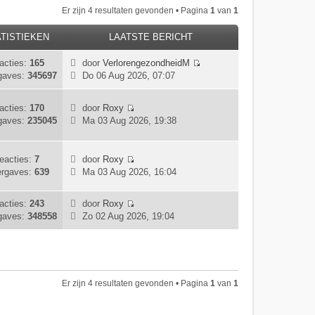
Er zijn 4 resultaten gevonden • Pagina
1
van
1
TISTIEKEN
LAATSTE BERICHT
acties:
165
door
VerlorengezondheidM
B
gaves:
345697
Do 06 Aug 2026, 07:07
e
k
acties:
170
door
Roxy
i
B
gaves:
235045
Ma 03 Aug 2026, 19:38
j
e
k
k
l
i
eacties:
7
door
Roxy
a
j
B
rgaves:
639
Ma 03 Aug 2026, 16:04
a
k
e
t
l
k
s
acties:
243
door
Roxy
a
i
t
B
gaves:
348558
Zo 02 Aug 2026, 19:04
a
j
e
e
t
k
b
k
s
l
e
i
t
a
r
j
e
a
i
k
b
t
Er zijn 4 resultaten gevonden • Pagina
1
van
1
c
l
e
s
h
a
r
t
t
a