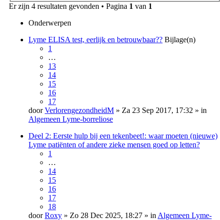
Er zijn 4 resultaten gevonden • Pagina
1
van
1
Onderwerpen
Lyme ELISA test, eerlijk en betrouwbaar??
Bijlage(n)
1
…
13
14
15
16
17
door
VerlorengezondheidM
» Za 23 Sep 2017, 17:32 » in
Algemeen Lyme-borreliose
Deel 2: Eerste hulp bij een tekenbeet!: waar moeten (nieuwe)
Lyme patiënten of andere zieke mensen goed op letten?
1
…
14
15
16
17
18
door
Roxy
» Zo 28 Dec 2025, 18:27 » in
Algemeen Lyme-