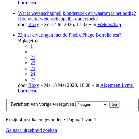
borreliose
Wat is wetenschappelijk onderzoek en waarom is het nodig?
Hoe werkt wetenschappelijk onderzoek?
door
Roxy
» Zo 12 Jul 2026, 17:32 » in
Wetenschap
Zijn er ervaringen met de Phelix Phage Borrelia test?
Bijlage(n)
1
…
21
22
23
24
25
door
Roxy
» Ma 18 Mei 2020, 16:08 » in
Algemeen Lyme-
borreliose
Berichten van vorige weergeven
Er zijn 4 resultaten gevonden • Pagina
1
van
1
Ga naar uitgebreid zoeken