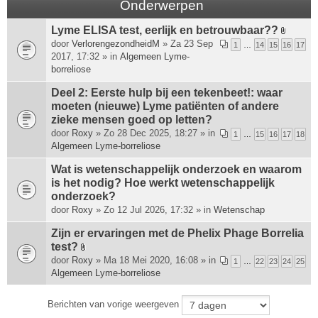
Onderwerpen
Lyme ELISA test, eerlijk en betrouwbaar??
B
door
VerlorengezondheidM
» Za 23 Sep
1
…
14
15
16
17
i
2017, 17:32 » in
Algemeen Lyme-
j
borreliose
l
a
Deel 2: Eerste hulp bij een tekenbeet!: waar
g
moeten (nieuwe) Lyme patiënten of andere
e
zieke mensen goed op letten?
(
door
Roxy
» Zo 28 Dec 2025, 18:27 » in
1
…
15
16
17
18
n
Algemeen Lyme-borreliose
)
Wat is wetenschappelijk onderzoek en waarom
is het nodig? Hoe werkt wetenschappelijk
onderzoek?
door
Roxy
» Zo 12 Jul 2026, 17:32 » in
Wetenschap
Zijn er ervaringen met de Phelix Phage Borrelia
test?
B
door
Roxy
» Ma 18 Mei 2020, 16:08 » in
1
…
22
23
24
25
i
Algemeen Lyme-borreliose
j
l
Berichten van vorige weergeven
a