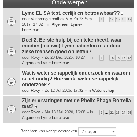
Onderwerpen
Lyme ELISA test, eerlijk en betrouwbaar??
B
door
VerlorengezondheidM
» Za 23 Sep
1
…
14
15
16
17
i
2017, 17:32 » in
Algemeen Lyme-
j
borreliose
l
a
Deel 2: Eerste hulp bij een tekenbeet!: waar
g
moeten (nieuwe) Lyme patiënten of andere
e
zieke mensen goed op letten?
(
door
Roxy
» Zo 28 Dec 2025, 18:27 » in
1
…
15
16
17
18
n
Algemeen Lyme-borreliose
)
Wat is wetenschappelijk onderzoek en waarom
is het nodig? Hoe werkt wetenschappelijk
onderzoek?
door
Roxy
» Zo 12 Jul 2026, 17:32 » in
Wetenschap
Zijn er ervaringen met de Phelix Phage Borrelia
test?
B
door
Roxy
» Ma 18 Mei 2020, 16:08 » in
1
…
22
23
24
25
i
Algemeen Lyme-borreliose
j
l
Berichten van vorige weergeven
a