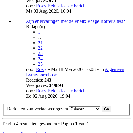
Weergaves:
675
door
Roxy
Bekijk laatste bericht
Ma 03 Aug 2026, 16:04
Zijn er ervaringen met de Phelix Phage Borrelia test?
Bijlage(n)
1
…
21
22
23
24
25
door
Roxy
» Ma 18 Mei 2020, 16:08 » in
Algemeen
Lyme-borreliose
Reacties:
243
Weergaves:
349894
door
Roxy
Bekijk laatste bericht
Zo 02 Aug 2026, 19:04
Berichten van vorige weergeven
Er zijn 4 resultaten gevonden • Pagina
1
van
1