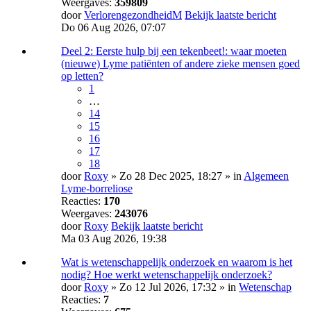
Weergaves:
359809
door
VerlorengezondheidM
Bekijk laatste bericht
Do 06 Aug 2026, 07:07
Deel 2: Eerste hulp bij een tekenbeet!: waar moeten
(nieuwe) Lyme patiënten of andere zieke mensen goed
op letten?
1
…
14
15
16
17
18
door
Roxy
» Zo 28 Dec 2025, 18:27 » in
Algemeen
Lyme-borreliose
Reacties:
170
Weergaves:
243076
door
Roxy
Bekijk laatste bericht
Ma 03 Aug 2026, 19:38
Wat is wetenschappelijk onderzoek en waarom is het
nodig? Hoe werkt wetenschappelijk onderzoek?
door
Roxy
» Zo 12 Jul 2026, 17:32 » in
Wetenschap
Reacties:
7