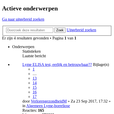
Actieve onderwerpen
Ga naar uitgebreid zoeken
Uitgebreid zoeken
Zoek
Er zijn 4 resultaten gevonden • Pagina
1
van
1
Onderwerpen
Statistieken
Laatste bericht
Lyme ELISA test, eerlijk en betrouwbaar??
Bijlage(n)
1
…
13
14
15
16
17
door
VerlorengezondheidM
» Za 23 Sep 2017, 17:32 »
in
Algemeen Lyme-borreliose
Reacties:
165