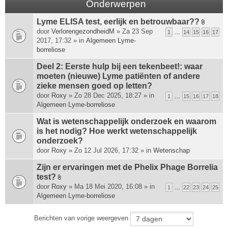
Onderwerpen
Lyme ELISA test, eerlijk en betrouwbaar??
B
door
VerlorengezondheidM
» Za 23 Sep
1
…
14
15
16
17
i
2017, 17:32 » in
Algemeen Lyme-
j
borreliose
l
a
Deel 2: Eerste hulp bij een tekenbeet!: waar
g
moeten (nieuwe) Lyme patiënten of andere
e
zieke mensen goed op letten?
(
door
Roxy
» Zo 28 Dec 2025, 18:27 » in
1
…
15
16
17
18
n
Algemeen Lyme-borreliose
)
Wat is wetenschappelijk onderzoek en waarom
is het nodig? Hoe werkt wetenschappelijk
onderzoek?
door
Roxy
» Zo 12 Jul 2026, 17:32 » in
Wetenschap
Zijn er ervaringen met de Phelix Phage Borrelia
test?
B
door
Roxy
» Ma 18 Mei 2020, 16:08 » in
1
…
22
23
24
25
i
Algemeen Lyme-borreliose
j
l
Berichten van vorige weergeven
a