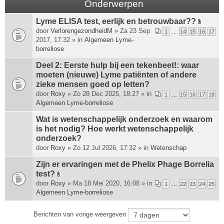
Onderwerpen
Lyme ELISA test, eerlijk en betrouwbaar??
B
door
VerlorengezondheidM
» Za 23 Sep
1
…
14
15
16
17
i
2017, 17:32 » in
Algemeen Lyme-
j
borreliose
l
a
Deel 2: Eerste hulp bij een tekenbeet!: waar
g
moeten (nieuwe) Lyme patiënten of andere
e
zieke mensen goed op letten?
(
door
Roxy
» Zo 28 Dec 2025, 18:27 » in
1
…
15
16
17
18
n
Algemeen Lyme-borreliose
)
Wat is wetenschappelijk onderzoek en waarom
is het nodig? Hoe werkt wetenschappelijk
onderzoek?
door
Roxy
» Zo 12 Jul 2026, 17:32 » in
Wetenschap
Zijn er ervaringen met de Phelix Phage Borrelia
test?
B
door
Roxy
» Ma 18 Mei 2020, 16:08 » in
1
…
22
23
24
25
i
Algemeen Lyme-borreliose
j
l
Berichten van vorige weergeven
a