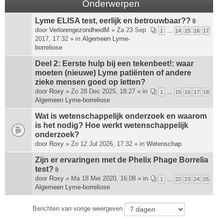
Onderwerpen
Lyme ELISA test, eerlijk en betrouwbaar??
B
door
VerlorengezondheidM
» Za 23 Sep
1
…
14
15
16
17
i
2017, 17:32 » in
Algemeen Lyme-
j
borreliose
l
a
Deel 2: Eerste hulp bij een tekenbeet!: waar
g
moeten (nieuwe) Lyme patiënten of andere
e
zieke mensen goed op letten?
(
door
Roxy
» Zo 28 Dec 2025, 18:27 » in
1
…
15
16
17
18
n
Algemeen Lyme-borreliose
)
Wat is wetenschappelijk onderzoek en waarom
is het nodig? Hoe werkt wetenschappelijk
onderzoek?
door
Roxy
» Zo 12 Jul 2026, 17:32 » in
Wetenschap
Zijn er ervaringen met de Phelix Phage Borrelia
test?
B
door
Roxy
» Ma 18 Mei 2020, 16:08 » in
1
…
22
23
24
25
i
Algemeen Lyme-borreliose
j
l
Berichten van vorige weergeven
a