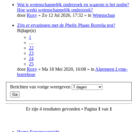
Wat is wetenschappelijk onderzoek en waarom is het nodig?
Hoe werkt wetenschappelijk onderzoek?
door
Roxy
» Zo 12 Jul 2026, 17:32 » in
Wetenschap
Zijn er ervaringen met de Phelix Phage Borrelia test?
Bijlage(n)
1
…
22
23
24
25
door
Roxy
» Ma 18 Mei 2020, 16:08 » in
Algemeen Lyme-
borreliose
Berichten van vorige weergeven
Er zijn 4 resultaten gevonden • Pagina
1
van
1
Home
Forumoverzicht