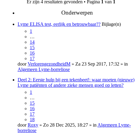
Er zijn 4 resultaten gevonden • Pagina
1
van
1
Onderwerpen
Lyme ELISA test, eerlijk en betrouwbaar??
Bijlage(n)
1
…
14
15
16
17
door
VerlorengezondheidM
» Za 23 Sep 2017, 17:32 » in
Algemeen Lyme-borreliose
Deel 2: Eerste hulp bij een tekenbeet!: waar moeten (nieuwe)
Lyme patiënten of andere zieke mensen goed op letten?
1
…
15
16
17
18
door
Roxy
» Zo 28 Dec 2025, 18:27 » in
Algemeen Lyme-
borreliose