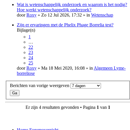
Wat is wetenschappelijk onderzoek en waarom is het nodig?
Hoe werkt wetenschappelijk onderzoek?
door
Roxy
» Zo 12 Jul 2026, 17:32 » in
Wetenschap
Zijn er ervaringen met de Phelix Phage Borrelia test?
Bijlage(n)
1
…
22
23
24
25
door
Roxy
» Ma 18 Mei 2020, 16:08 » in
Algemeen Lyme-
borreliose
Berichten van vorige weergeven
Er zijn 4 resultaten gevonden • Pagina
1
van
1
Home
Forumoverzicht