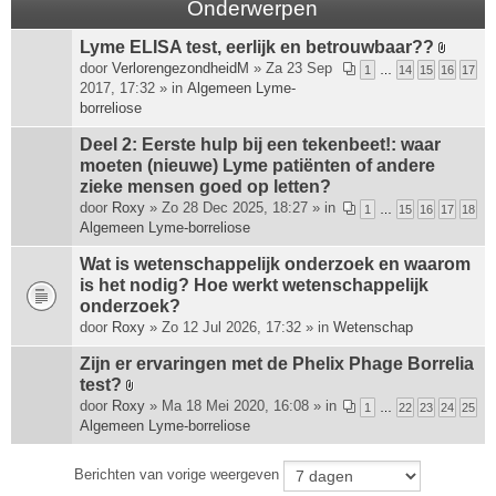
Onderwerpen
Lyme ELISA test, eerlijk en betrouwbaar??
B
door
VerlorengezondheidM
» Za 23 Sep
1
…
14
15
16
17
i
2017, 17:32 » in
Algemeen Lyme-
j
borreliose
l
a
Deel 2: Eerste hulp bij een tekenbeet!: waar
g
moeten (nieuwe) Lyme patiënten of andere
e
zieke mensen goed op letten?
(
door
Roxy
» Zo 28 Dec 2025, 18:27 » in
1
…
15
16
17
18
n
Algemeen Lyme-borreliose
)
Wat is wetenschappelijk onderzoek en waarom
is het nodig? Hoe werkt wetenschappelijk
onderzoek?
door
Roxy
» Zo 12 Jul 2026, 17:32 » in
Wetenschap
Zijn er ervaringen met de Phelix Phage Borrelia
test?
B
door
Roxy
» Ma 18 Mei 2020, 16:08 » in
1
…
22
23
24
25
i
Algemeen Lyme-borreliose
j
l
Berichten van vorige weergeven
a