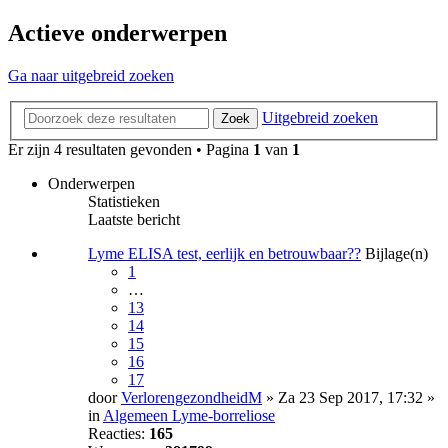
Actieve onderwerpen
Ga naar uitgebreid zoeken
Uitgebreid zoeken
Zoek
Er zijn 4 resultaten gevonden • Pagina
1
van
1
Onderwerpen
Statistieken
Laatste bericht
Lyme ELISA test, eerlijk en betrouwbaar??
Bijlage(n)
1
…
13
14
15
16
17
door
VerlorengezondheidM
» Za 23 Sep 2017, 17:32 »
in
Algemeen Lyme-borreliose
Reacties:
165