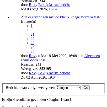
Weergaves:
712
door
Roxy
Bekijk laatste bericht
Ma 03 Aug 2026, 16:04
Zijn er ervaringen met de Phelix Phage Borrelia test?
Bijlage(n)
1
…
21
22
23
24
25
door
Roxy
» Ma 18 Mei 2020, 16:08 » in
Algemeen
Lyme-borreliose
Reacties:
243
Weergaves:
352195
door
Roxy
Bekijk laatste bericht
Zo 02 Aug 2026, 19:04
Berichten van vorige weergeven
Er zijn 4 resultaten gevonden • Pagina
1
van
1