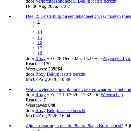
door
VerlorengezondheidM
Bekijk laatste bericht
Do 06 Aug 2026, 07:07
Deel 2: Eerste hulp bij een tekenbeet!: waar moeten (ni
1
…
14
15
16
17
18
door
Roxy
» Zo 28 Dec 2025, 18:27 » in
Algemeen Lyme
Reacties:
170
Weergaves:
235064
door
Roxy
Bekijk laatste bericht
Ma 03 Aug 2026, 19:38
Wat is wetenschappelijk onderzoek en waarom is het no
door
Roxy
» Zo 12 Jul 2026, 17:32 » in
Wetenschap
Reacties:
7
Weergaves:
640
door
Roxy
Bekijk laatste bericht
Ma 03 Aug 2026, 16:04
Zijn er ervaringen met de Phelix Phage Borrelia test?
Bij
1