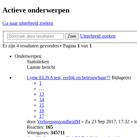
Actieve onderwerpen
Ga naar uitgebreid zoeken
Uitgebreid zoeken
Zoek
Er zijn 4 resultaten gevonden • Pagina
1
van
1
Onderwerpen
Statistieken
Laatste bericht
Lyme ELISA test, eerlijk en betrouwbaar??
Bijlage(n)
1
…
13
14
15
16
17
door
VerlorengezondheidM
» Za 23 Sep 2017, 17:32 » i
Reacties:
165
Weergaves:
345711