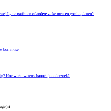
euwe) Lyme patiënten of andere zieke mensen goed op letten?
-borreliose
dig? Hoe werkt wetenschappelijk onderzoek?
lage(n)