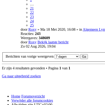
…
21
22
23
24
25
door
Roxy
» Ma 18 Mei 2020, 16:08 » in
Algemeen Lyme
Reacties:
243
Weergaves:
348609
door
Roxy
Bekijk laatste bericht
Zo 02 Aug 2026, 19:04
Berichten van vorige weergeven
Er zijn 4 resultaten gevonden • Pagina
1
van
1
Ga naar uitgebreid zoeken
Home
Forumoverzicht
Verwijder alle forumcookies
Alle tijden zijn
UTC+02:00