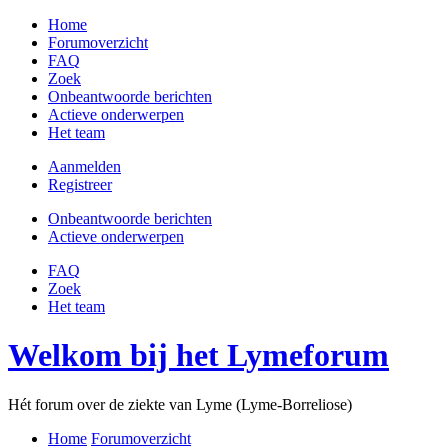
Home
Forumoverzicht
FAQ
Zoek
Onbeantwoorde berichten
Actieve onderwerpen
Het team
Aanmelden
Registreer
Onbeantwoorde berichten
Actieve onderwerpen
FAQ
Zoek
Het team
Welkom bij het Lymeforum
Hét forum over de ziekte van Lyme (Lyme-Borreliose)
Home
Forumoverzicht