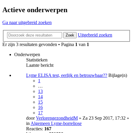
Actieve onderwerpen
Ga naar uitgebreid zoeken
Uitgebreid zoeken
Zoek
Er zijn 3 resultaten gevonden • Pagina
1
van
1
Onderwerpen
Statistieken
Laatste bericht
Lyme ELISA test, eerlijk en betrouwbaar??
Bijlage(n)
1
…
13
14
15
16
17
door
VerlorengezondheidM
» Za 23 Sep 2017, 17:32 »
in
Algemeen Lyme-borreliose
Reacties:
167