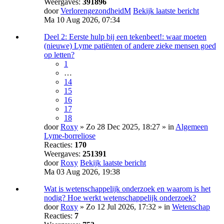
Weergaves:
391896
door
VerlorengezondheidM
Bekijk laatste bericht
Ma 10 Aug 2026, 07:34
Deel 2: Eerste hulp bij een tekenbeet!: waar moeten
(nieuwe) Lyme patiënten of andere zieke mensen goed
op letten?
1
…
14
15
16
17
18
door
Roxy
» Zo 28 Dec 2025, 18:27 » in
Algemeen
Lyme-borreliose
Reacties:
170
Weergaves:
251391
door
Roxy
Bekijk laatste bericht
Ma 03 Aug 2026, 19:38
Wat is wetenschappelijk onderzoek en waarom is het
nodig? Hoe werkt wetenschappelijk onderzoek?
door
Roxy
» Zo 12 Jul 2026, 17:32 » in
Wetenschap
Reacties:
7