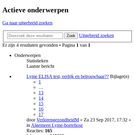
Actieve onderwerpen
Ga naar uitgebreid zoeken
Uitgebreid zoeken
Zoek
Er zijn 4 resultaten gevonden • Pagina
1
van
1
Onderwerpen
Statistieken
Laatste bericht
Lyme ELISA test, eerlijk en betrouwbaar??
Bijlage(n)
1
…
13
14
15
16
17
door
VerlorengezondheidM
» Za 23 Sep 2017, 17:32 »
in
Algemeen Lyme-borreliose
Reacties:
165