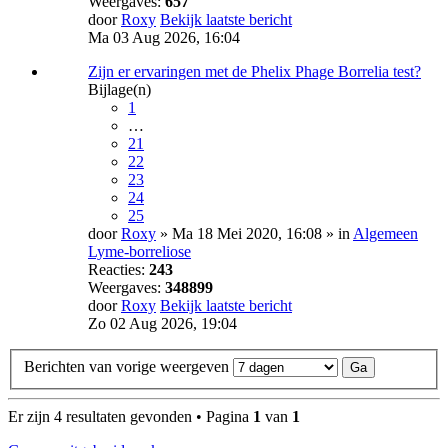
Weergaves:
657
door
Roxy
Bekijk laatste bericht
Ma 03 Aug 2026, 16:04
Zijn er ervaringen met de Phelix Phage Borrelia test?
Bijlage(n)
1
…
21
22
23
24
25
door
Roxy
» Ma 18 Mei 2020, 16:08 » in
Algemeen
Lyme-borreliose
Reacties:
243
Weergaves:
348899
door
Roxy
Bekijk laatste bericht
Zo 02 Aug 2026, 19:04
Berichten van vorige weergeven
Er zijn 4 resultaten gevonden • Pagina
1
van
1