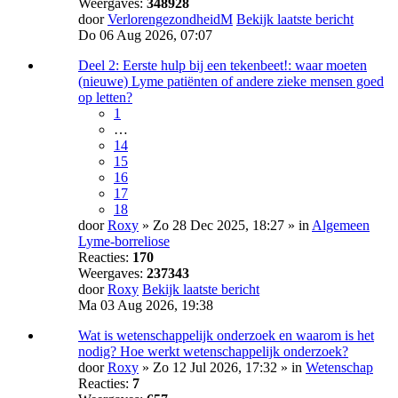
Weergaves:
348928
door
VerlorengezondheidM
Bekijk laatste bericht
Do 06 Aug 2026, 07:07
Deel 2: Eerste hulp bij een tekenbeet!: waar moeten
(nieuwe) Lyme patiënten of andere zieke mensen goed
op letten?
1
…
14
15
16
17
18
door
Roxy
» Zo 28 Dec 2025, 18:27 » in
Algemeen
Lyme-borreliose
Reacties:
170
Weergaves:
237343
door
Roxy
Bekijk laatste bericht
Ma 03 Aug 2026, 19:38
Wat is wetenschappelijk onderzoek en waarom is het
nodig? Hoe werkt wetenschappelijk onderzoek?
door
Roxy
» Zo 12 Jul 2026, 17:32 » in
Wetenschap
Reacties:
7