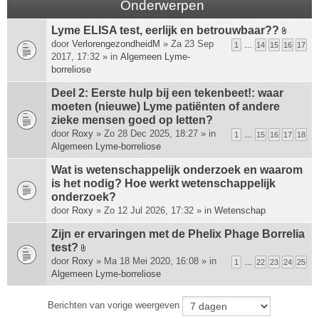
Onderwerpen
Lyme ELISA test, eerlijk en betrouwbaar??
B
door
VerlorengezondheidM
» Za 23 Sep
1
…
14
15
16
17
i
2017, 17:32 » in
Algemeen Lyme-
j
borreliose
l
a
Deel 2: Eerste hulp bij een tekenbeet!: waar
g
moeten (nieuwe) Lyme patiënten of andere
e
zieke mensen goed op letten?
(
door
Roxy
» Zo 28 Dec 2025, 18:27 » in
1
…
15
16
17
18
n
Algemeen Lyme-borreliose
)
Wat is wetenschappelijk onderzoek en waarom
is het nodig? Hoe werkt wetenschappelijk
onderzoek?
door
Roxy
» Zo 12 Jul 2026, 17:32 » in
Wetenschap
Zijn er ervaringen met de Phelix Phage Borrelia
test?
B
door
Roxy
» Ma 18 Mei 2020, 16:08 » in
1
…
22
23
24
25
i
Algemeen Lyme-borreliose
j
l
Berichten van vorige weergeven
a