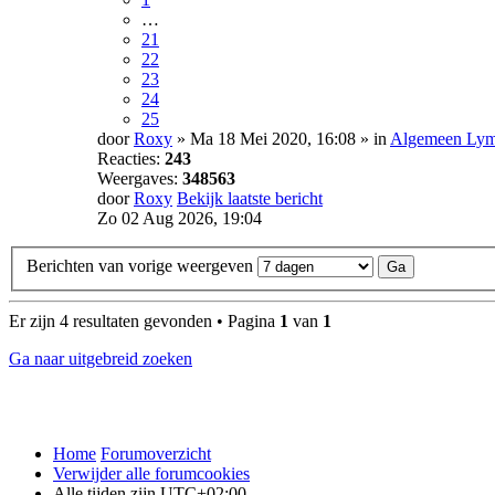
…
21
22
23
24
25
door
Roxy
» Ma 18 Mei 2020, 16:08 » in
Algemeen Lyme
Reacties:
243
Weergaves:
348563
door
Roxy
Bekijk laatste bericht
Zo 02 Aug 2026, 19:04
Berichten van vorige weergeven
Er zijn 4 resultaten gevonden • Pagina
1
van
1
Ga naar uitgebreid zoeken
Home
Forumoverzicht
Verwijder alle forumcookies
Alle tijden zijn
UTC+02:00