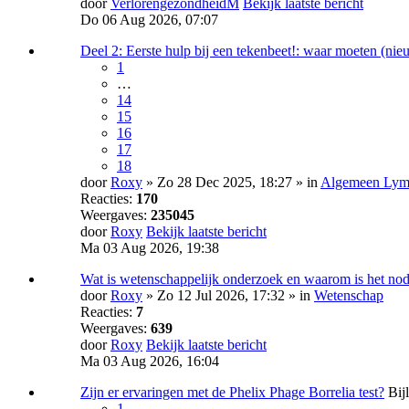
door
VerlorengezondheidM
Bekijk laatste bericht
Do 06 Aug 2026, 07:07
Deel 2: Eerste hulp bij een tekenbeet!: waar moeten (ni
1
…
14
15
16
17
18
door
Roxy
» Zo 28 Dec 2025, 18:27 » in
Algemeen Lyme
Reacties:
170
Weergaves:
235045
door
Roxy
Bekijk laatste bericht
Ma 03 Aug 2026, 19:38
Wat is wetenschappelijk onderzoek en waarom is het no
door
Roxy
» Zo 12 Jul 2026, 17:32 » in
Wetenschap
Reacties:
7
Weergaves:
639
door
Roxy
Bekijk laatste bericht
Ma 03 Aug 2026, 16:04
Zijn er ervaringen met de Phelix Phage Borrelia test?
Bij
1