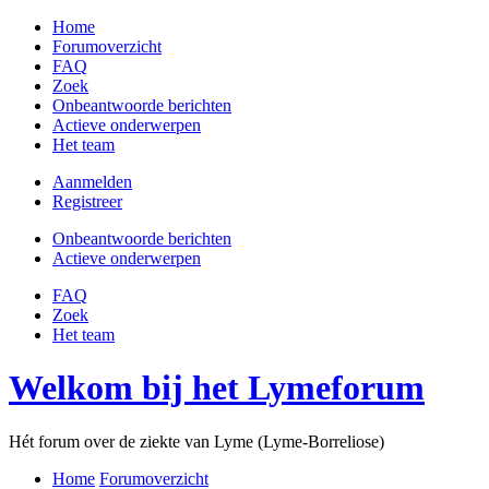
Home
Forumoverzicht
FAQ
Zoek
Onbeantwoorde berichten
Actieve onderwerpen
Het team
Aanmelden
Registreer
Onbeantwoorde berichten
Actieve onderwerpen
FAQ
Zoek
Het team
Welkom bij het Lymeforum
Hét forum over de ziekte van Lyme (Lyme-Borreliose)
Home
Forumoverzicht