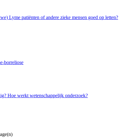
euwe) Lyme patiënten of andere zieke mensen goed op letten?
-borreliose
dig? Hoe werkt wetenschappelijk onderzoek?
lage(n)