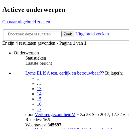
Actieve onderwerpen
Ga naar uitgebreid zoeken
Uitgebreid zoeken
Zoek
Er zijn 4 resultaten gevonden • Pagina
1
van
1
Onderwerpen
Statistieken
Laatste bericht
Lyme ELISA test, eerlijk en betrouwbaar??
Bijlage(n)
1
…
13
14
15
16
17
door
VerlorengezondheidM
» Za 23 Sep 2017, 17:32 » i
Reacties:
165
Weergaves:
345697