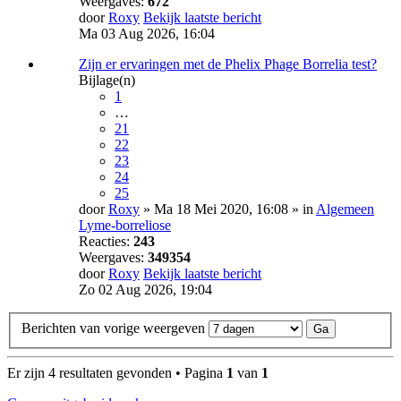
Weergaves:
672
door
Roxy
Bekijk laatste bericht
Ma 03 Aug 2026, 16:04
Zijn er ervaringen met de Phelix Phage Borrelia test?
Bijlage(n)
1
…
21
22
23
24
25
door
Roxy
» Ma 18 Mei 2020, 16:08 » in
Algemeen
Lyme-borreliose
Reacties:
243
Weergaves:
349354
door
Roxy
Bekijk laatste bericht
Zo 02 Aug 2026, 19:04
Berichten van vorige weergeven
Er zijn 4 resultaten gevonden • Pagina
1
van
1