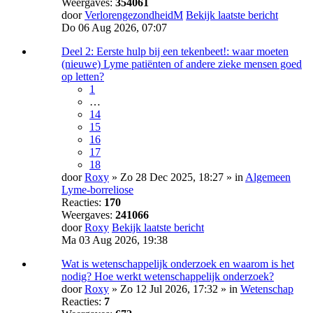
Weergaves:
354061
door
VerlorengezondheidM
Bekijk laatste bericht
Do 06 Aug 2026, 07:07
Deel 2: Eerste hulp bij een tekenbeet!: waar moeten
(nieuwe) Lyme patiënten of andere zieke mensen goed
op letten?
1
…
14
15
16
17
18
door
Roxy
» Zo 28 Dec 2025, 18:27 » in
Algemeen
Lyme-borreliose
Reacties:
170
Weergaves:
241066
door
Roxy
Bekijk laatste bericht
Ma 03 Aug 2026, 19:38
Wat is wetenschappelijk onderzoek en waarom is het
nodig? Hoe werkt wetenschappelijk onderzoek?
door
Roxy
» Zo 12 Jul 2026, 17:32 » in
Wetenschap
Reacties:
7