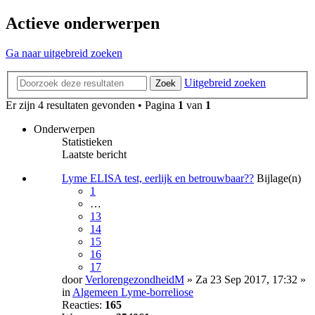
Actieve onderwerpen
Ga naar uitgebreid zoeken
Uitgebreid zoeken
Zoek
Er zijn 4 resultaten gevonden • Pagina
1
van
1
Onderwerpen
Statistieken
Laatste bericht
Lyme ELISA test, eerlijk en betrouwbaar??
Bijlage(n)
1
…
13
14
15
16
17
door
VerlorengezondheidM
» Za 23 Sep 2017, 17:32 »
in
Algemeen Lyme-borreliose
Reacties:
165