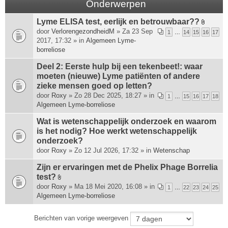
Onderwerpen
Lyme ELISA test, eerlijk en betrouwbaar??
B
door
VerlorengezondheidM
» Za 23 Sep
1
…
14
15
16
17
i
2017, 17:32 » in
Algemeen Lyme-
j
borreliose
l
a
Deel 2: Eerste hulp bij een tekenbeet!: waar
g
moeten (nieuwe) Lyme patiënten of andere
e
zieke mensen goed op letten?
(
door
Roxy
» Zo 28 Dec 2025, 18:27 » in
1
…
15
16
17
18
n
Algemeen Lyme-borreliose
)
Wat is wetenschappelijk onderzoek en waarom
is het nodig? Hoe werkt wetenschappelijk
onderzoek?
door
Roxy
» Zo 12 Jul 2026, 17:32 » in
Wetenschap
Zijn er ervaringen met de Phelix Phage Borrelia
test?
B
door
Roxy
» Ma 18 Mei 2020, 16:08 » in
1
…
22
23
24
25
i
Algemeen Lyme-borreliose
j
l
Berichten van vorige weergeven
a