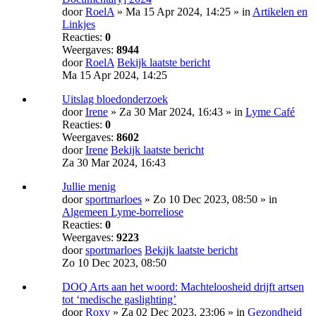
door
RoelA
» Ma 15 Apr 2024, 14:25 » in
Artikelen en
Linkjes
Reacties:
0
Weergaves:
8944
door
RoelA
Bekijk laatste bericht
Ma 15 Apr 2024, 14:25
Uitslag bloedonderzoek
door
Irene
» Za 30 Mar 2024, 16:43 » in
Lyme Café
Reacties:
0
Weergaves:
8602
door
Irene
Bekijk laatste bericht
Za 30 Mar 2024, 16:43
Jullie menig
door
sportmarloes
» Zo 10 Dec 2023, 08:50 » in
Algemeen Lyme-borreliose
Reacties:
0
Weergaves:
9223
door
sportmarloes
Bekijk laatste bericht
Zo 10 Dec 2023, 08:50
DOQ Arts aan het woord: Machte­loosheid drijft artsen
tot ‘medische gas­lighting’
door
Roxy
» Za 02 Dec 2023, 23:06 » in
Gezondheid