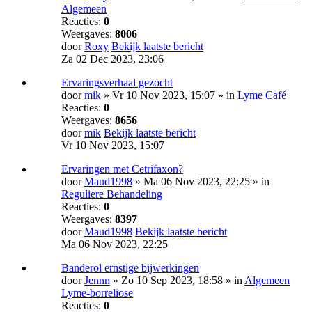
Algemeen
Reacties:
0
Weergaves:
8006
door
Roxy
Bekijk laatste bericht
Za 02 Dec 2023, 23:06
Ervaringsverhaal gezocht
door
mik
» Vr 10 Nov 2023, 15:07 » in
Lyme Café
Reacties:
0
Weergaves:
8656
door
mik
Bekijk laatste bericht
Vr 10 Nov 2023, 15:07
Ervaringen met Cetrifaxon?
door
Maud1998
» Ma 06 Nov 2023, 22:25 » in
Reguliere Behandeling
Reacties:
0
Weergaves:
8397
door
Maud1998
Bekijk laatste bericht
Ma 06 Nov 2023, 22:25
Banderol ernstige bijwerkingen
door
Jennn
» Zo 10 Sep 2023, 18:58 » in
Algemeen
Lyme-borreliose
Reacties:
0