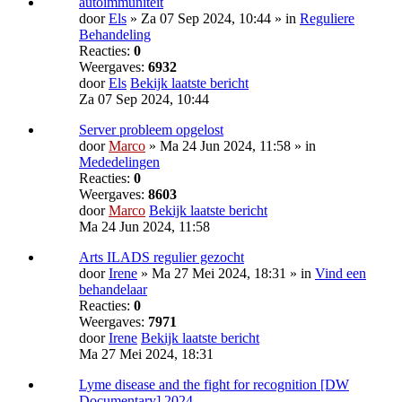
autoimmuniteit
door
Els
» Za 07 Sep 2024, 10:44 » in
Reguliere
Behandeling
Reacties:
0
Weergaves:
6932
door
Els
Bekijk laatste bericht
Za 07 Sep 2024, 10:44
Server probleem opgelost
door
Marco
» Ma 24 Jun 2024, 11:58 » in
Mededelingen
Reacties:
0
Weergaves:
8603
door
Marco
Bekijk laatste bericht
Ma 24 Jun 2024, 11:58
Arts ILADS regulier gezocht
door
Irene
» Ma 27 Mei 2024, 18:31 » in
Vind een
behandelaar
Reacties:
0
Weergaves:
7971
door
Irene
Bekijk laatste bericht
Ma 27 Mei 2024, 18:31
Lyme disease and the fight for recognition [DW
Documentary] 2024