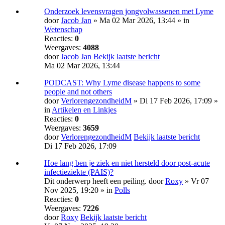
Onderzoek levensvragen jongvolwassenen met Lyme
door
Jacob Jan
» Ma 02 Mar 2026, 13:44 » in
Wetenschap
Reacties:
0
Weergaves:
4088
door
Jacob Jan
Bekijk laatste bericht
Ma 02 Mar 2026, 13:44
PODCAST: Why Lyme disease happens to some
people and not others
door
VerlorengezondheidM
» Di 17 Feb 2026, 17:09 »
in
Artikelen en Linkjes
Reacties:
0
Weergaves:
3659
door
VerlorengezondheidM
Bekijk laatste bericht
Di 17 Feb 2026, 17:09
Hoe lang ben je ziek en niet hersteld door post-acute
infectieziekte (PAIS)?
Dit onderwerp heeft een peiling.
door
Roxy
» Vr 07
Nov 2025, 19:20 » in
Polls
Reacties:
0
Weergaves:
7226
door
Roxy
Bekijk laatste bericht