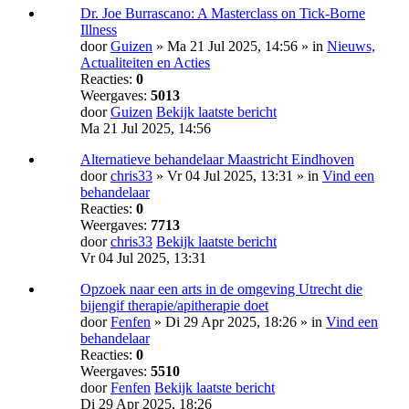
Dr. Joe Burrascano: A Masterclass on Tick-Borne
Illness
door
Guizen
» Ma 21 Jul 2025, 14:56 » in
Nieuws,
Actualiteiten en Acties
Reacties:
0
Weergaves:
5013
door
Guizen
Bekijk laatste bericht
Ma 21 Jul 2025, 14:56
Alternatieve behandelaar Maastricht Eindhoven
door
chris33
» Vr 04 Jul 2025, 13:31 » in
Vind een
behandelaar
Reacties:
0
Weergaves:
7713
door
chris33
Bekijk laatste bericht
Vr 04 Jul 2025, 13:31
Opzoek naar een arts in de omgeving Utrecht die
bijengif therapie/apitherapie doet
door
Fenfen
» Di 29 Apr 2025, 18:26 » in
Vind een
behandelaar
Reacties:
0
Weergaves:
5510
door
Fenfen
Bekijk laatste bericht
Di 29 Apr 2025, 18:26