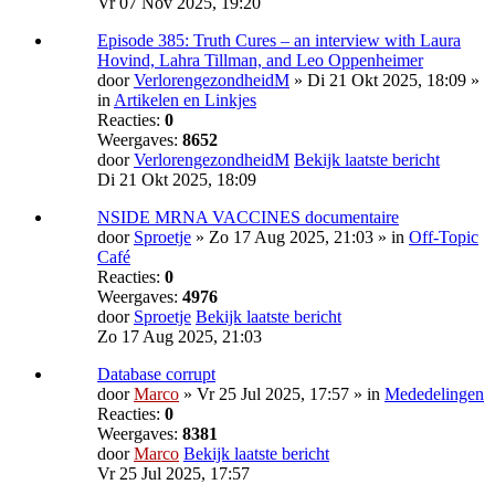
Vr 07 Nov 2025, 19:20
Episode 385: Truth Cures – an interview with Laura
Hovind, Lahra Tillman, and Leo Oppenheimer
door
VerlorengezondheidM
» Di 21 Okt 2025, 18:09 »
in
Artikelen en Linkjes
Reacties:
0
Weergaves:
8652
door
VerlorengezondheidM
Bekijk laatste bericht
Di 21 Okt 2025, 18:09
NSIDE MRNA VACCINES documentaire
door
Sproetje
» Zo 17 Aug 2025, 21:03 » in
Off-Topic
Café
Reacties:
0
Weergaves:
4976
door
Sproetje
Bekijk laatste bericht
Zo 17 Aug 2025, 21:03
Database corrupt
door
Marco
» Vr 25 Jul 2025, 17:57 » in
Mededelingen
Reacties:
0
Weergaves:
8381
door
Marco
Bekijk laatste bericht
Vr 25 Jul 2025, 17:57