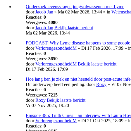
Onderzoek levensvragen jongvolwassenen met Lyme
door
Jacob Jan
» Ma 02 Mar 2026, 13:44 » in
Wetensch
Reacties:
0
Weergaves:
4080
door
Jacob Jan
Bekijk laatste bericht
Ma 02 Mar 2026, 13:44
PODCAST: Why Lyme disease happens to some people a
door
VerlorengezondheidM
» Di 17 Feb 2026, 17:09 » i
Reacties:
0
Weergaves:
3650
door
VerlorengezondheidM
Bekijk laatste bericht
Di 17 Feb 2026, 17:09
Hoe lang ben je ziek en niet hersteld door post-acute inf
Dit onderwerp heeft een peiling.
door
Roxy
» Vr 07 Nov 
Reacties:
0
Weergaves:
7215
door
Roxy
Bekijk laatste bericht
Vr 07 Nov 2025, 19:20
Episode 385: Truth Cures – an interview with Laura Ho
door
VerlorengezondheidM
» Di 21 Okt 2025, 18:09 » i
Reacties:
0