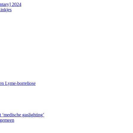
ntary] 2024
Linkjes
n Lyme-borreliose
 ‘medische gas­lighting’
lgemeen