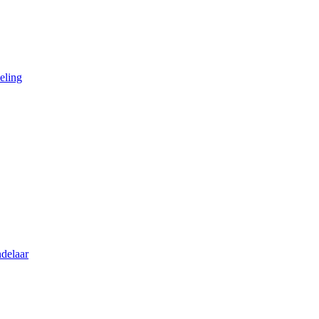
eling
delaar