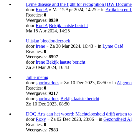
Lyme disease and the fight for recognition [DW Docume
door
RoelA
» Ma 15 Apr 2024, 14:25 » in
Artikelen en 
Reacties:
0
Weergaves:
8939
door
RoelA
Bekijk laatste bericht
Ma 15 Apr 2024, 14:25
Uitslag bloedonderzoek
door
Irene
» Za 30 Mar 2024, 16:43 » in
Lyme Café
Reacties:
0
Weergaves:
8597
door
Irene
Bekijk laatste bericht
Za 30 Mar 2024, 16:43
Jullie menig
door
sportmarloes
» Zo 10 Dec 2023, 08:50 » in
Algemee
Reacties:
0
Weergaves:
9217
door
sportmarloes
Bekijk laatste bericht
Zo 10 Dec 2023, 08:50
DOQ Arts aan het woord: Machte­loosheid drijft artsen tot
door
Roxy
» Za 02 Dec 2023, 23:06 » in
Gezondheid A
Reacties:
0
Weergaves:
7983