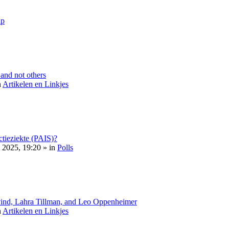
ap
nd not others
n
Artikelen en Linkjes
ectieziekte (PAIS)?
2025, 19:20 » in
Polls
vind, Lahra Tillman, and Leo Oppenheimer
n
Artikelen en Linkjes