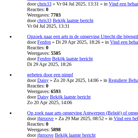
door
chris33
» Vr 04 Jul 2025, 13:31 » in
Vind een beha
Reacties:
0
Weergaves:
7703
door
chris33
Bekijk laatste bericht
Vr 04 Jul 2025, 13:31
Opzoek naar een arts in de omgeving Utrecht die bijengif
door
Fenfen
» Di 29 Apr 2025, 18:26 » in
Vind een beha
Reacties:
0
Weergaves:
5505
door
Fenfen
Bekijk laatste bericht
Di 29 Apr 2025, 18:26
gebeten door een nimpf
door
Daisy
» Zo 20 Apr 2025, 14:06 » in
Reguliere Beh
Reacties:
0
Weergaves:
6593
door
Daisy
Bekijk laatste bericht
Zo 20 Apr 2025, 14:06
Op zoek naar arts omgeving Antwerpen (België) of omg
door
jfgroove
» Za 29 Mar 2025, 08:52 » in
Vind een be
Reacties:
0
Weergaves:
5898
door
jfgroove
Bekijk laatste bericht