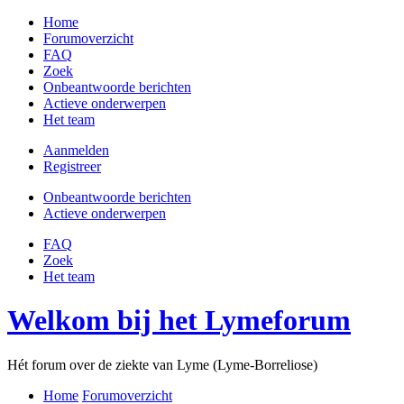
Home
Forumoverzicht
FAQ
Zoek
Onbeantwoorde berichten
Actieve onderwerpen
Het team
Aanmelden
Registreer
Onbeantwoorde berichten
Actieve onderwerpen
FAQ
Zoek
Het team
Welkom bij het Lymeforum
Hét forum over de ziekte van Lyme (Lyme-Borreliose)
Home
Forumoverzicht