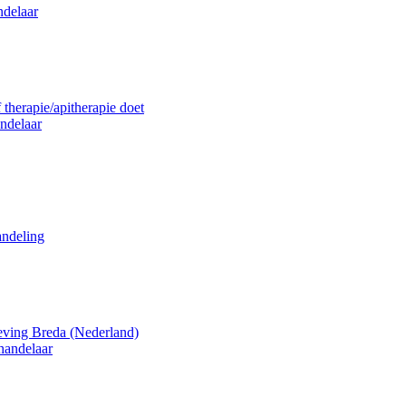
ndelaar
 therapie/apitherapie doet
ndelaar
andeling
eving Breda (Nederland)
handelaar