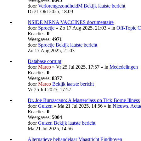
Weergaves:
8645
door
VerlorengezondheidM
Bekijk laatste bericht
Di 21 Okt 2025, 18:09
NSIDE MRNA VACCINES documentaire
door
Sproetje
» Zo 17 Aug 2025, 21:03 » in
Off-Topic C
Reacties:
0
Weergaves:
4971
door
Sproetje
Bekijk laatste bericht
Zo 17 Aug 2025, 21:03
Database corrupt
door
Marco
» Vr 25 Jul 2025, 17:57 » in
Mededelingen
Reacties:
0
Weergaves:
8377
door
Marco
Bekijk laatste bericht
Vr 25 Jul 2025, 17:57
Dr. Joe Burrascano: A Masterclass on Tick-Borne Illness
door
Guizen
» Ma 21 Jul 2025, 14:56 » in
Nieuws, Actual
Reacties:
0
Weergaves:
5004
door
Guizen
Bekijk laatste bericht
Ma 21 Jul 2025, 14:56
Alternatieve behandelaar Maastricht Eindhoven