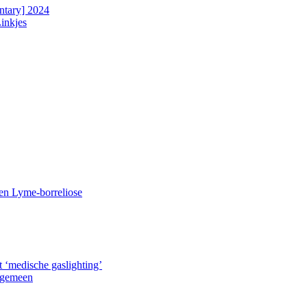
ntary] 2024
Linkjes
n Lyme-borreliose
 ‘medische gas­lighting’
lgemeen