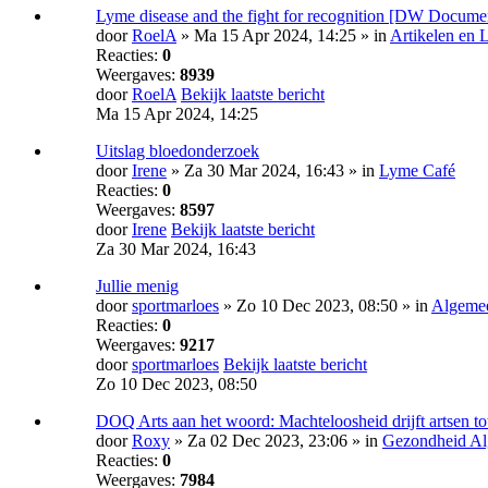
Lyme disease and the fight for recognition [DW Docume
door
RoelA
» Ma 15 Apr 2024, 14:25 » in
Artikelen en 
Reacties:
0
Weergaves:
8939
door
RoelA
Bekijk laatste bericht
Ma 15 Apr 2024, 14:25
Uitslag bloedonderzoek
door
Irene
» Za 30 Mar 2024, 16:43 » in
Lyme Café
Reacties:
0
Weergaves:
8597
door
Irene
Bekijk laatste bericht
Za 30 Mar 2024, 16:43
Jullie menig
door
sportmarloes
» Zo 10 Dec 2023, 08:50 » in
Algemee
Reacties:
0
Weergaves:
9217
door
sportmarloes
Bekijk laatste bericht
Zo 10 Dec 2023, 08:50
DOQ Arts aan het woord: Machte­loosheid drijft artsen tot
door
Roxy
» Za 02 Dec 2023, 23:06 » in
Gezondheid A
Reacties:
0
Weergaves:
7984