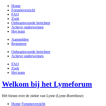
Home
Forumoverzicht
FAQ
Zoek
Onbeantwoorde berichten
Actieve onderwerpen
Het team
Aanmelden
Registreer
Onbeantwoorde berichten
Actieve onderwerpen
FAQ
Zoek
Het team
Welkom bij het Lymeforum
Hét forum over de ziekte van Lyme (Lyme-Borreliose)
Home
Forumoverzicht