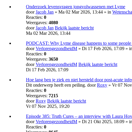
Onderzoek levensvragen jongvolwassenen met Lyme
door
Jacob Jan
» Ma 02 Mar 2026, 13:44 » in
Wetensch
Reacties:
0
Weergaves:
4080
door
Jacob Jan
Bekijk laatste bericht
Ma 02 Mar 2026, 13:44
PODCAST: Why Lyme disease happens to some people a
door
VerlorengezondheidM
» Di 17 Feb 2026, 17:09 » i
Reacties:
0
Weergaves:
3650
door
VerlorengezondheidM
Bekijk laatste bericht
Di 17 Feb 2026, 17:09
Hoe lang ben je ziek en niet hersteld door post-acute inf
Dit onderwerp heeft een peiling.
door
Roxy
» Vr 07 Nov 
Reacties:
0
Weergaves:
7215
door
Roxy
Bekijk laatste bericht
Vr 07 Nov 2025, 19:20
Episode 385: Truth Cures – an interview with Laura Ho
door
VerlorengezondheidM
» Di 21 Okt 2025, 18:09 » i
Reacties:
0