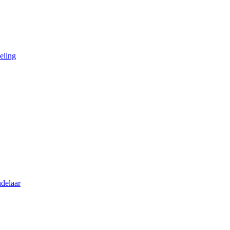
eling
delaar