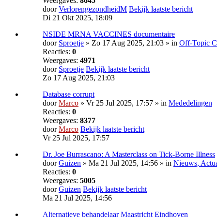
Weergaves:
8645
door
VerlorengezondheidM
Bekijk laatste bericht
Di 21 Okt 2025, 18:09
NSIDE MRNA VACCINES documentaire
door
Sproetje
» Zo 17 Aug 2025, 21:03 » in
Off-Topic C
Reacties:
0
Weergaves:
4971
door
Sproetje
Bekijk laatste bericht
Zo 17 Aug 2025, 21:03
Database corrupt
door
Marco
» Vr 25 Jul 2025, 17:57 » in
Mededelingen
Reacties:
0
Weergaves:
8377
door
Marco
Bekijk laatste bericht
Vr 25 Jul 2025, 17:57
Dr. Joe Burrascano: A Masterclass on Tick-Borne Illness
door
Guizen
» Ma 21 Jul 2025, 14:56 » in
Nieuws, Actual
Reacties:
0
Weergaves:
5005
door
Guizen
Bekijk laatste bericht
Ma 21 Jul 2025, 14:56
Alternatieve behandelaar Maastricht Eindhoven