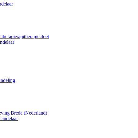
ndelaar
 therapie/apitherapie doet
ndelaar
andeling
eving Breda (Nederland)
handelaar