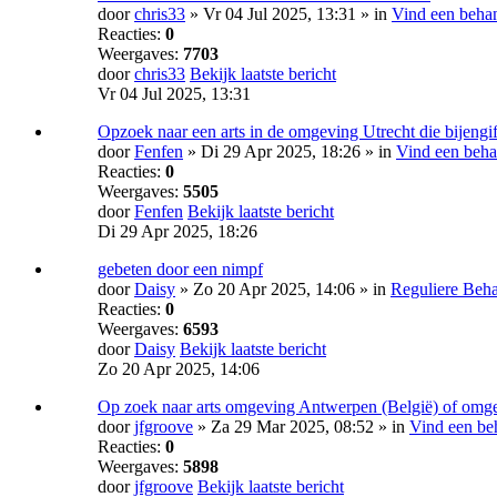
door
chris33
» Vr 04 Jul 2025, 13:31 » in
Vind een beha
Reacties:
0
Weergaves:
7703
door
chris33
Bekijk laatste bericht
Vr 04 Jul 2025, 13:31
Opzoek naar een arts in de omgeving Utrecht die bijengif
door
Fenfen
» Di 29 Apr 2025, 18:26 » in
Vind een beha
Reacties:
0
Weergaves:
5505
door
Fenfen
Bekijk laatste bericht
Di 29 Apr 2025, 18:26
gebeten door een nimpf
door
Daisy
» Zo 20 Apr 2025, 14:06 » in
Reguliere Beh
Reacties:
0
Weergaves:
6593
door
Daisy
Bekijk laatste bericht
Zo 20 Apr 2025, 14:06
Op zoek naar arts omgeving Antwerpen (België) of omg
door
jfgroove
» Za 29 Mar 2025, 08:52 » in
Vind een be
Reacties:
0
Weergaves:
5898
door
jfgroove
Bekijk laatste bericht