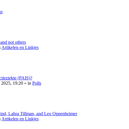
ap
nd not others
n
Artikelen en Linkjes
ectieziekte (PAIS)?
2025, 19:20 » in
Polls
vind, Lahra Tillman, and Leo Oppenheimer
n
Artikelen en Linkjes