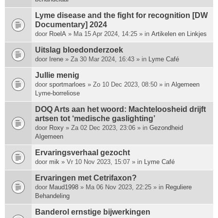
Lyme disease and the fight for recognition [DW
Documentary] 2024
door
RoelA
» Ma 15 Apr 2024, 14:25 » in
Artikelen en Linkjes
Uitslag bloedonderzoek
door
Irene
» Za 30 Mar 2024, 16:43 » in
Lyme Café
Jullie menig
door
sportmarloes
» Zo 10 Dec 2023, 08:50 » in
Algemeen
Lyme-borreliose
DOQ Arts aan het woord: Machte­loosheid drijft
artsen tot ‘medische gas­lighting’
door
Roxy
» Za 02 Dec 2023, 23:06 » in
Gezondheid
Algemeen
Ervaringsverhaal gezocht
door
mik
» Vr 10 Nov 2023, 15:07 » in
Lyme Café
Ervaringen met Cetrifaxon?
door
Maud1998
» Ma 06 Nov 2023, 22:25 » in
Reguliere
Behandeling
Banderol ernstige bijwerkingen