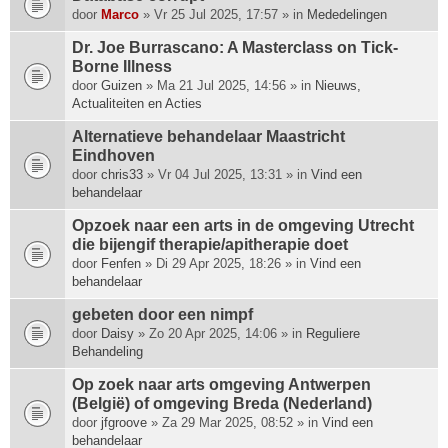
p
door
Marco
» Vr 25 Jul 2025, 17:57 » in
Mededelingen
h
Dr. Joe Burrascano: A Masterclass on Tick-
e
Borne Illness
e
door
f
Guizen
» Ma 21 Jul 2025, 14:56 » in
Nieuws,
Actualiteiten en Acties
t
e
Alternatieve behandelaar Maastricht
e
Eindhoven
n
door
chris33
» Vr 04 Jul 2025, 13:31 » in
Vind een
p
behandelaar
e
i
Opzoek naar een arts in de omgeving Utrecht
l
die bijengif therapie/apitherapie doet
i
door
Fenfen
» Di 29 Apr 2025, 18:26 » in
Vind een
n
behandelaar
g
.
gebeten door een nimpf
door
Daisy
» Zo 20 Apr 2025, 14:06 » in
Reguliere
Behandeling
Op zoek naar arts omgeving Antwerpen
(België) of omgeving Breda (Nederland)
door
jfgroove
» Za 29 Mar 2025, 08:52 » in
Vind een
behandelaar