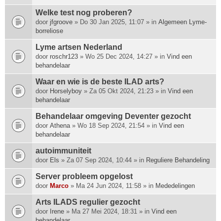
Welke test nog proberen?
door
jfgroove
» Do 30 Jan 2025, 11:07 » in
Algemeen Lyme-
borreliose
Lyme artsen Nederland
door
roschr123
» Wo 25 Dec 2024, 14:27 » in
Vind een
behandelaar
Waar en wie is de beste ILAD arts?
door
Horselyboy
» Za 05 Okt 2024, 21:23 » in
Vind een
behandelaar
Behandelaar omgeving Deventer gezocht
door
Athena
» Wo 18 Sep 2024, 21:54 » in
Vind een
behandelaar
autoimmuniteit
door
Els
» Za 07 Sep 2024, 10:44 » in
Reguliere Behandeling
Server probleem opgelost
door
Marco
» Ma 24 Jun 2024, 11:58 » in
Mededelingen
Arts ILADS regulier gezocht
door
Irene
» Ma 27 Mei 2024, 18:31 » in
Vind een
behandelaar