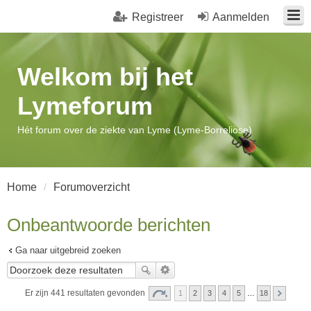
Registreer
Aanmelden
Welkom bij het
Lymeforum
Hét forum over de ziekte van Lyme (Lyme-Borreliose)
Home
Forumoverzicht
Onbeantwoorde berichten
Ga naar uitgebreid zoeken
Er zijn 441 resultaten gevonden
1
2
3
4
5
…
18