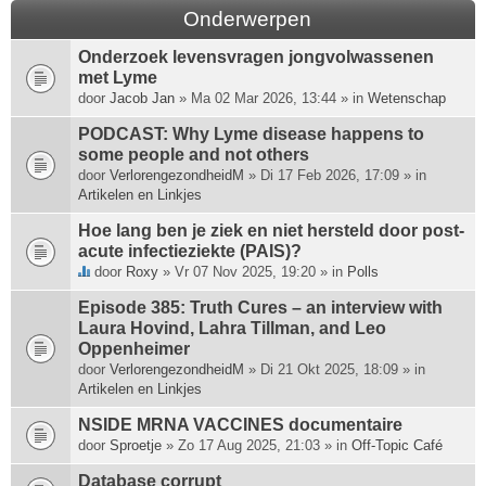
Onderwerpen
Onderzoek levensvragen jongvolwassenen
met Lyme
door
Jacob Jan
» Ma 02 Mar 2026, 13:44 » in
Wetenschap
PODCAST: Why Lyme disease happens to
some people and not others
door
VerlorengezondheidM
» Di 17 Feb 2026, 17:09 » in
Artikelen en Linkjes
Hoe lang ben je ziek en niet hersteld door post-
acute infectieziekte (PAIS)?
door
Roxy
» Vr 07 Nov 2025, 19:20 » in
Polls
D
i
Episode 385: Truth Cures – an interview with
t
Laura Hovind, Lahra Tillman, and Leo
o
Oppenheimer
n
door
VerlorengezondheidM
» Di 21 Okt 2025, 18:09 » in
d
Artikelen en Linkjes
e
r
NSIDE MRNA VACCINES documentaire
w
door
Sproetje
» Zo 17 Aug 2025, 21:03 » in
Off-Topic Café
e
Database corrupt
r