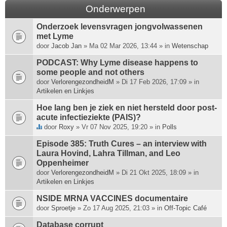
Onderwerpen
Onderzoek levensvragen jongvolwassenen
met Lyme
door
Jacob Jan
» Ma 02 Mar 2026, 13:44 » in
Wetenschap
PODCAST: Why Lyme disease happens to
some people and not others
door
VerlorengezondheidM
» Di 17 Feb 2026, 17:09 » in
Artikelen en Linkjes
Hoe lang ben je ziek en niet hersteld door post-
acute infectieziekte (PAIS)?
door
Roxy
» Vr 07 Nov 2025, 19:20 » in
Polls
D
i
Episode 385: Truth Cures – an interview with
t
Laura Hovind, Lahra Tillman, and Leo
o
Oppenheimer
n
door
VerlorengezondheidM
» Di 21 Okt 2025, 18:09 » in
d
Artikelen en Linkjes
e
r
NSIDE MRNA VACCINES documentaire
w
door
Sproetje
» Zo 17 Aug 2025, 21:03 » in
Off-Topic Café
e
Database corrupt
r