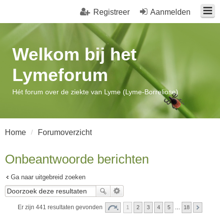
Registreer
Aanmelden
Welkom bij het
Lymeforum
Hét forum over de ziekte van Lyme (Lyme-Borreliose)
Home
Forumoverzicht
Onbeantwoorde berichten
Ga naar uitgebreid zoeken
Er zijn 441 resultaten gevonden
1
2
3
4
5
…
18