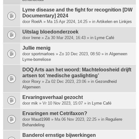
Lyme disease and the fight for recognition [DW
Documentary] 2024
door
RoelA
» Ma 15 Apr 2024, 14:25 » in
Artikelen en Linkjes
Uitslag bloedonderzoek
door
Irene
» Za 30 Mar 2024, 16:43 » in
Lyme Café
Jullie menig
door
sportmarloes
» Zo 10 Dec 2023, 08:50 » in
Algemeen
Lyme-borreliose
DOQ Arts aan het woord: Machte­loosheid drijft
artsen tot ‘medische gas­lighting’
door
Roxy
» Za 02 Dec 2023, 23:06 » in
Gezondheid
Algemeen
Ervaringsverhaal gezocht
door
mik
» Vr 10 Nov 2023, 15:07 » in
Lyme Café
Ervaringen met Cetrifaxon?
door
Maud1998
» Ma 06 Nov 2023, 22:25 » in
Reguliere
Behandeling
Banderol ernstige bijwerkingen