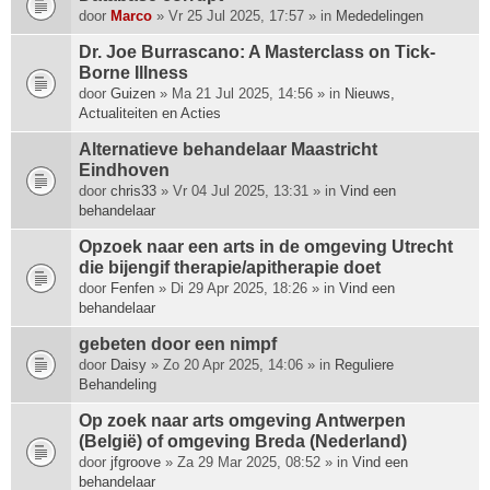
p
door
Marco
» Vr 25 Jul 2025, 17:57 » in
Mededelingen
h
Dr. Joe Burrascano: A Masterclass on Tick-
e
Borne Illness
e
door
f
Guizen
» Ma 21 Jul 2025, 14:56 » in
Nieuws,
Actualiteiten en Acties
t
e
Alternatieve behandelaar Maastricht
e
Eindhoven
n
door
chris33
» Vr 04 Jul 2025, 13:31 » in
Vind een
p
behandelaar
e
i
Opzoek naar een arts in de omgeving Utrecht
l
die bijengif therapie/apitherapie doet
i
door
Fenfen
» Di 29 Apr 2025, 18:26 » in
Vind een
n
behandelaar
g
.
gebeten door een nimpf
door
Daisy
» Zo 20 Apr 2025, 14:06 » in
Reguliere
Behandeling
Op zoek naar arts omgeving Antwerpen
(België) of omgeving Breda (Nederland)
door
jfgroove
» Za 29 Mar 2025, 08:52 » in
Vind een
behandelaar