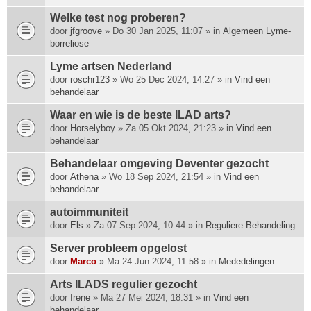
Welke test nog proberen?
door
jfgroove
» Do 30 Jan 2025, 11:07 » in
Algemeen Lyme-
borreliose
Lyme artsen Nederland
door
roschr123
» Wo 25 Dec 2024, 14:27 » in
Vind een
behandelaar
Waar en wie is de beste ILAD arts?
door
Horselyboy
» Za 05 Okt 2024, 21:23 » in
Vind een
behandelaar
Behandelaar omgeving Deventer gezocht
door
Athena
» Wo 18 Sep 2024, 21:54 » in
Vind een
behandelaar
autoimmuniteit
door
Els
» Za 07 Sep 2024, 10:44 » in
Reguliere Behandeling
Server probleem opgelost
door
Marco
» Ma 24 Jun 2024, 11:58 » in
Mededelingen
Arts ILADS regulier gezocht
door
Irene
» Ma 27 Mei 2024, 18:31 » in
Vind een
behandelaar