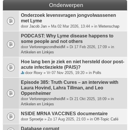
Onderwerpen
Onderzoek levensvragen jongvolwassenen
met Lyme
door
Jacob Jan
» Ma 02 Mar 2026, 13:44 » in
Wetenschap
PODCAST: Why Lyme disease happens to
some people and not others
door
VerlorengezondheidM
» Di 17 Feb 2026, 17:09 » in
Artikelen en Linkjes
Hoe lang ben je ziek en niet hersteld door post-
acute infectieziekte (PAIS)?
door
Roxy
» Vr 07 Nov 2025, 19:20 » in
Polls
D
i
Episode 385: Truth Cures – an interview with
t
Laura Hovind, Lahra Tillman, and Leo
o
Oppenheimer
n
door
VerlorengezondheidM
» Di 21 Okt 2025, 18:09 » in
d
Artikelen en Linkjes
e
r
NSIDE MRNA VACCINES documentaire
w
door
Sproetje
» Zo 17 Aug 2025, 21:03 » in
Off-Topic Café
e
Database corrupt
r