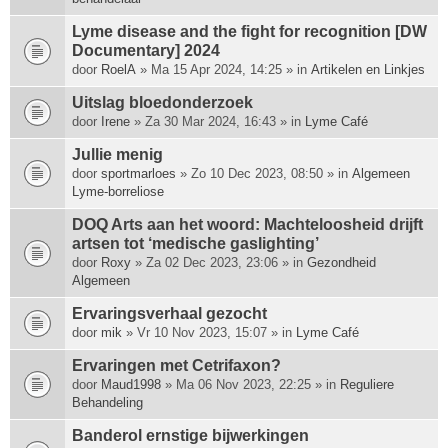
Lyme disease and the fight for recognition [DW
Documentary] 2024
door
RoelA
» Ma 15 Apr 2024, 14:25 » in
Artikelen en Linkjes
Uitslag bloedonderzoek
door
Irene
» Za 30 Mar 2024, 16:43 » in
Lyme Café
Jullie menig
door
sportmarloes
» Zo 10 Dec 2023, 08:50 » in
Algemeen
Lyme-borreliose
DOQ Arts aan het woord: Machte­loosheid drijft
artsen tot ‘medische gas­lighting’
door
Roxy
» Za 02 Dec 2023, 23:06 » in
Gezondheid
Algemeen
Ervaringsverhaal gezocht
door
mik
» Vr 10 Nov 2023, 15:07 » in
Lyme Café
Ervaringen met Cetrifaxon?
door
Maud1998
» Ma 06 Nov 2023, 22:25 » in
Reguliere
Behandeling
Banderol ernstige bijwerkingen