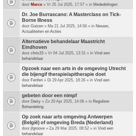
p
door
Marco
» Vr 25 Jul 2025, 17:57 » in
Mededelingen
h
Dr. Joe Burrascano: A Masterclass on Tick-
e
Borne Illness
e
door
f
Guizen
» Ma 21 Jul 2025, 14:56 » in
Nieuws,
Actualiteiten en Acties
t
e
Alternatieve behandelaar Maastricht
e
Eindhoven
n
door
chris33
» Vr 04 Jul 2025, 13:31 » in
Vind een
p
behandelaar
e
i
Opzoek naar een arts in de omgeving Utrecht
l
die bijengif therapie/apitherapie doet
i
door
Fenfen
» Di 29 Apr 2025, 18:26 » in
Vind een
n
behandelaar
g
.
gebeten door een nimpf
door
Daisy
» Zo 20 Apr 2025, 14:06 » in
Reguliere
Behandeling
Op zoek naar arts omgeving Antwerpen
(België) of omgeving Breda (Nederland)
door
jfgroove
» Za 29 Mar 2025, 08:52 » in
Vind een
behandelaar