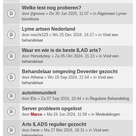
Welke test nog proberen?
door
jfgroove
» Do 30 Jan 2025, 11:07 » in
Algemeen Lyme-
borreliose
Lyme artsen Nederland
door
roschr123
» Wo 25 Dec 2024, 14:27 » in
Vind een
behandelaar
Waar en wie is de beste ILAD arts?
door
Horselyboy
» Za 05 Okt 2024, 21:23 » in
Vind een
behandelaar
Behandelaar omgeving Deventer gezocht
door
Athena
» Wo 18 Sep 2024, 21:54 » in
Vind een
behandelaar
autoimmuniteit
door
Els
» Za 07 Sep 2024, 10:44 » in
Reguliere Behandeling
Server probleem opgelost
door
Marco
» Ma 24 Jun 2024, 11:58 » in
Mededelingen
Arts ILADS regulier gezocht
door
Irene
» Ma 27 Mei 2024, 18:31 » in
Vind een
behandelaar