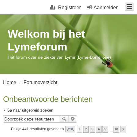
Registreer
Aanmelden
Welkom bij het
Lymeforum
Hét forum over de ziekte van Lyme (Lyme-Borreliose)
Home
Forumoverzicht
Onbeantwoorde berichten
Ga naar uitgebreid zoeken
Er zijn 441 resultaten gevonden
1
2
3
4
5
…
18