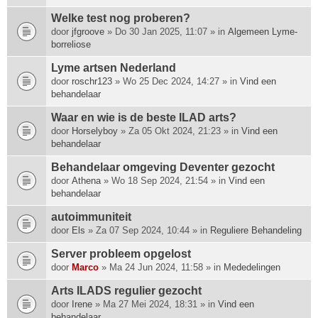
Welke test nog proberen?
door
jfgroove
» Do 30 Jan 2025, 11:07 » in
Algemeen Lyme-
borreliose
Lyme artsen Nederland
door
roschr123
» Wo 25 Dec 2024, 14:27 » in
Vind een
behandelaar
Waar en wie is de beste ILAD arts?
door
Horselyboy
» Za 05 Okt 2024, 21:23 » in
Vind een
behandelaar
Behandelaar omgeving Deventer gezocht
door
Athena
» Wo 18 Sep 2024, 21:54 » in
Vind een
behandelaar
autoimmuniteit
door
Els
» Za 07 Sep 2024, 10:44 » in
Reguliere Behandeling
Server probleem opgelost
door
Marco
» Ma 24 Jun 2024, 11:58 » in
Mededelingen
Arts ILADS regulier gezocht
door
Irene
» Ma 27 Mei 2024, 18:31 » in
Vind een
behandelaar