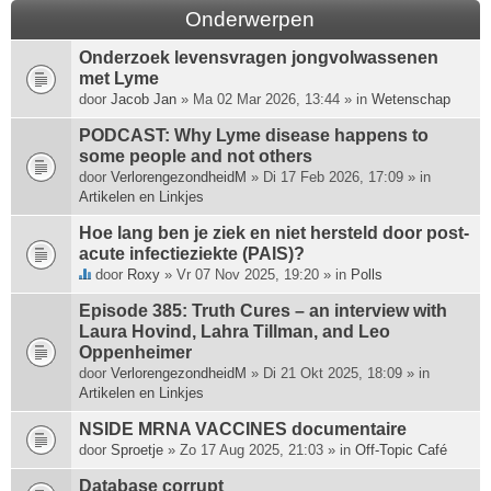
Onderwerpen
Onderzoek levensvragen jongvolwassenen
met Lyme
door
Jacob Jan
» Ma 02 Mar 2026, 13:44 » in
Wetenschap
PODCAST: Why Lyme disease happens to
some people and not others
door
VerlorengezondheidM
» Di 17 Feb 2026, 17:09 » in
Artikelen en Linkjes
Hoe lang ben je ziek en niet hersteld door post-
acute infectieziekte (PAIS)?
door
Roxy
» Vr 07 Nov 2025, 19:20 » in
Polls
D
i
Episode 385: Truth Cures – an interview with
t
Laura Hovind, Lahra Tillman, and Leo
o
Oppenheimer
n
door
VerlorengezondheidM
» Di 21 Okt 2025, 18:09 » in
d
Artikelen en Linkjes
e
r
NSIDE MRNA VACCINES documentaire
w
door
Sproetje
» Zo 17 Aug 2025, 21:03 » in
Off-Topic Café
e
Database corrupt
r