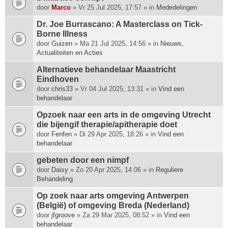
p
door
Marco
» Vr 25 Jul 2025, 17:57 » in
Mededelingen
h
Dr. Joe Burrascano: A Masterclass on Tick-
e
Borne Illness
e
door
f
Guizen
» Ma 21 Jul 2025, 14:56 » in
Nieuws,
Actualiteiten en Acties
t
e
Alternatieve behandelaar Maastricht
e
Eindhoven
n
door
chris33
» Vr 04 Jul 2025, 13:31 » in
Vind een
p
behandelaar
e
i
Opzoek naar een arts in de omgeving Utrecht
l
die bijengif therapie/apitherapie doet
i
door
Fenfen
» Di 29 Apr 2025, 18:26 » in
Vind een
n
behandelaar
g
.
gebeten door een nimpf
door
Daisy
» Zo 20 Apr 2025, 14:06 » in
Reguliere
Behandeling
Op zoek naar arts omgeving Antwerpen
(België) of omgeving Breda (Nederland)
door
jfgroove
» Za 29 Mar 2025, 08:52 » in
Vind een
behandelaar