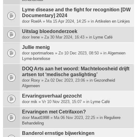
Lyme disease and the fight for recognition [DW
Documentary] 2024
door
RoelA
» Ma 15 Apr 2024, 14:25 » in
Artikelen en Linkjes
Uitslag bloedonderzoek
door
Irene
» Za 30 Mar 2024, 16:43 » in
Lyme Café
Jullie menig
door
sportmarloes
» Zo 10 Dec 2023, 08:50 » in
Algemeen
Lyme-borreliose
DOQ Arts aan het woord: Machte­loosheid drijft
artsen tot ‘medische gas­lighting’
door
Roxy
» Za 02 Dec 2023, 23:06 » in
Gezondheid
Algemeen
Ervaringsverhaal gezocht
door
mik
» Vr 10 Nov 2023, 15:07 » in
Lyme Café
Ervaringen met Cetrifaxon?
door
Maud1998
» Ma 06 Nov 2023, 22:25 » in
Reguliere
Behandeling
Banderol ernstige bijwerkingen