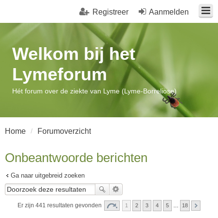
Registreer
Aanmelden
Welkom bij het
Lymeforum
Hét forum over de ziekte van Lyme (Lyme-Borreliose)
Home
Forumoverzicht
Onbeantwoorde berichten
Ga naar uitgebreid zoeken
Er zijn 441 resultaten gevonden
1
2
3
4
5
…
18