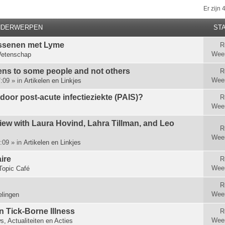
Er zijn
NDERWERPEN
STA
ssenen met Lyme
R
Wee
etenschap
s to some people and not others
R
Wee
:09 » in
Artikelen en Linkjes
 door post-acute infectieziekte (PAIS)?
R
Wee
view with Laura Hovind, Lahra Tillman, and Leo
R
Wee
:09 » in
Artikelen en Linkjes
ire
R
Wee
Topic Café
R
Wee
lingen
n Tick-Borne Illness
R
Wee
s, Actualiteiten en Acties