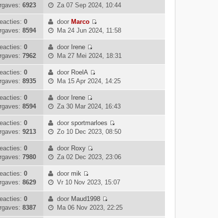
B
i
l
rgaves:
6923
Za 07 Sep 2024, 10:44
t
e
r
h
e
j
a
s
b
i
t
k
k
eacties:
0
door
Marco
a
t
e
c
B
i
l
rgaves:
8594
Ma 24 Jun 2024, 11:58
t
e
r
h
e
j
a
s
b
i
t
k
k
eacties:
0
door
Irene
a
t
e
c
B
i
l
rgaves:
7962
Ma 27 Mei 2024, 18:31
t
e
r
h
e
j
a
s
b
i
t
k
k
eacties:
0
door
RoelA
a
t
e
c
B
i
l
rgaves:
8935
Ma 15 Apr 2024, 14:25
t
e
r
h
e
j
a
s
b
i
t
k
k
eacties:
0
door
Irene
a
t
e
c
B
i
l
rgaves:
8594
Za 30 Mar 2024, 16:43
t
e
r
h
e
j
a
s
b
i
t
k
k
eacties:
0
door
sportmarloes
a
t
e
c
B
i
l
rgaves:
9213
Zo 10 Dec 2023, 08:50
t
e
r
h
e
j
a
s
b
i
t
k
k
eacties:
0
door
Roxy
a
t
e
c
B
i
l
rgaves:
7980
Za 02 Dec 2023, 23:06
t
e
r
h
e
j
a
s
b
i
t
k
k
eacties:
0
door
mik
a
t
e
c
B
i
l
rgaves:
8629
Vr 10 Nov 2023, 15:07
t
e
r
h
e
j
a
s
b
i
t
k
k
eacties:
0
door
Maud1998
a
t
e
c
B
i
l
rgaves:
8387
Ma 06 Nov 2023, 22:25
t
e
r
h
e
j
a
s
b