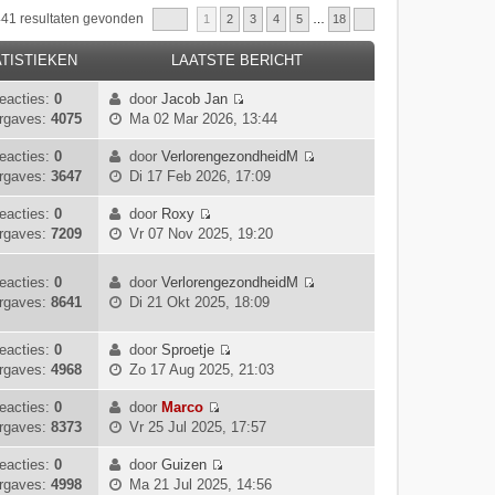
 441 resultaten gevonden
1
2
3
4
5
…
18
TISTIEKEN
LAATSTE BERICHT
eacties:
0
door
Jacob Jan
B
rgaves:
4075
Ma 02 Mar 2026, 13:44
e
k
eacties:
0
door
VerlorengezondheidM
B
i
rgaves:
3647
Di 17 Feb 2026, 17:09
e
j
k
k
eacties:
0
door
Roxy
B
i
l
rgaves:
7209
Vr 07 Nov 2025, 19:20
e
j
a
k
k
a
eacties:
0
door
VerlorengezondheidM
i
l
t
B
rgaves:
8641
Di 21 Okt 2025, 18:09
j
a
s
e
k
a
t
k
l
eacties:
0
door
Sproetje
t
e
i
B
a
rgaves:
4968
Zo 17 Aug 2025, 21:03
s
b
j
e
a
t
e
k
k
eacties:
0
door
Marco
t
e
r
l
B
i
rgaves:
8373
Vr 25 Jul 2025, 17:57
s
b
i
a
e
j
t
e
c
a
k
k
eacties:
0
door
Guizen
e
r
h
t
B
i
l
rgaves:
4998
Ma 21 Jul 2025, 14:56
b
i
t