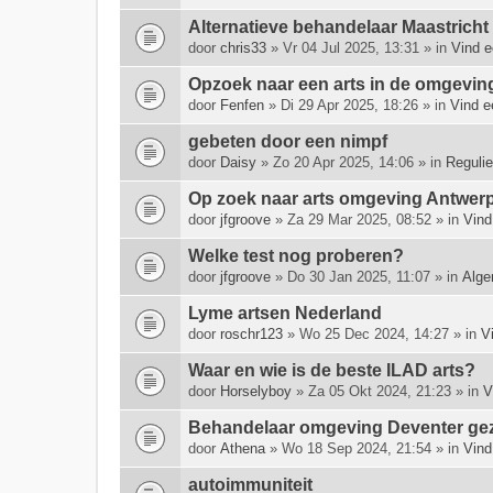
e
Alternatieve behandelaar Maastrich
e
door
chris33
» Vr 04 Jul 2025, 13:31 » in
Vind e
f
t
Opzoek naar een arts in de omgeving 
e
door
Fenfen
» Di 29 Apr 2025, 18:26 » in
Vind e
e
n
gebeten door een nimpf
p
door
Daisy
» Zo 20 Apr 2025, 14:06 » in
Regulie
e
i
Op zoek naar arts omgeving Antwerp
l
door
jfgroove
» Za 29 Mar 2025, 08:52 » in
Vind
i
n
Welke test nog proberen?
g
door
jfgroove
» Do 30 Jan 2025, 11:07 » in
Alge
.
Lyme artsen Nederland
door
roschr123
» Wo 25 Dec 2024, 14:27 » in
V
Waar en wie is de beste ILAD arts?
door
Horselyboy
» Za 05 Okt 2024, 21:23 » in
V
Behandelaar omgeving Deventer ge
door
Athena
» Wo 18 Sep 2024, 21:54 » in
Vind
autoimmuniteit