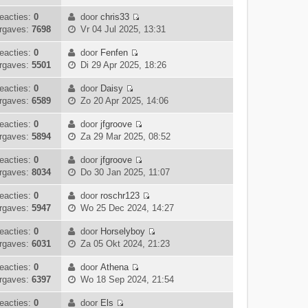
s
e
j
a
e
c
t
k
k
eacties:
0
door
chris33
a
r
h
e
B
i
l
rgaves:
7698
Vr 04 Jul 2025, 13:31
t
i
t
b
e
j
a
s
c
e
k
k
eacties:
0
door
Fenfen
a
t
h
B
r
i
l
rgaves:
5501
Di 29 Apr 2025, 18:26
t
e
t
e
i
j
a
s
b
k
c
k
eacties:
0
door
Daisy
a
t
e
B
i
h
l
rgaves:
6589
Zo 20 Apr 2025, 14:06
t
e
r
e
j
t
a
s
b
i
k
k
eacties:
0
door
jfgroove
a
t
e
c
B
i
l
rgaves:
5894
Za 29 Mar 2025, 08:52
t
e
r
h
e
j
a
s
b
i
t
k
k
eacties:
0
door
jfgroove
a
t
e
c
B
i
l
rgaves:
8034
Do 30 Jan 2025, 11:07
t
e
r
h
e
j
a
s
b
i
t
k
k
eacties:
0
door
roschr123
a
t
e
c
B
i
l
rgaves:
5947
Wo 25 Dec 2024, 14:27
t
e
r
h
e
j
a
s
b
i
t
k
k
eacties:
0
door
Horselyboy
a
t
e
c
B
i
l
rgaves:
6031
Za 05 Okt 2024, 21:23
t
e
r
h
e
j
a
s
b
i
t
k
k
eacties:
0
door
Athena
a
t
e
c
B
i
l
rgaves:
6397
Wo 18 Sep 2024, 21:54
t
e
r
h
e
j
a
s
b
i
t
k
k
eacties:
0
door
Els
a
t
e
c