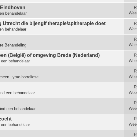
t Eindhoven
R
Wee
en behandelaar
Utrecht die bijengif therapie/apitherapie doet
R
Wee
en behandelaar
R
Wee
re Behandeling
en (België) of omgeving Breda (Nederland)
R
Wee
 een behandelaar
R
Wee
meen Lyme-borreliose
R
Wee
ind een behandelaar
R
Wee
ind een behandelaar
zocht
R
Wee
 een behandelaar
R