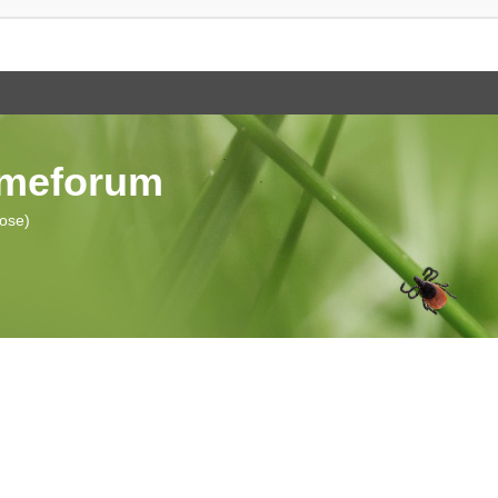
ymeforum
iose)