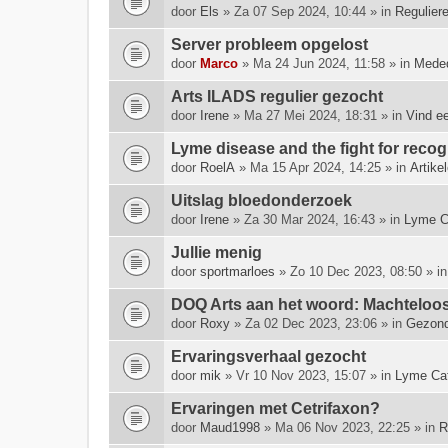
door
Els
» Za 07 Sep 2024, 10:44 » in
Regulier
Server probleem opgelost
door
Marco
» Ma 24 Jun 2024, 11:58 » in
Meded
Arts ILADS regulier gezocht
door
Irene
» Ma 27 Mei 2024, 18:31 » in
Vind e
Lyme disease and the fight for rec
door
RoelA
» Ma 15 Apr 2024, 14:25 » in
Artike
Uitslag bloedonderzoek
door
Irene
» Za 30 Mar 2024, 16:43 » in
Lyme C
Jullie menig
door
sportmarloes
» Zo 10 Dec 2023, 08:50 » i
DOQ Arts aan het woord: Machte­looshe
door
Roxy
» Za 02 Dec 2023, 23:06 » in
Gezond
Ervaringsverhaal gezocht
door
mik
» Vr 10 Nov 2023, 15:07 » in
Lyme Ca
Ervaringen met Cetrifaxon?
door
Maud1998
» Ma 06 Nov 2023, 22:25 » in
R