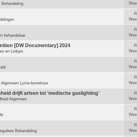
Wee
e Behandeling
R
Wee
elingen
R
Wee
en behandelaar
ognition [DW Documentary] 2024
R
Wee
len en Linkjes
R
Wee
afé
R
Wee
n
Algemeen Lyme-borreliose
id drijft artsen tot ‘medische gas­lighting’
R
Wee
heid Algemeen
R
Wee
fé
R
Wee
eguliere Behandeling