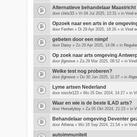
e
Alternatieve behandelaar Maastrich
e
door
chris33
» Vr 04 Jul 2025, 13:31 » in
Vind e
f
t
Opzoek naar een arts in de omgeving 
e
door
Fenfen
» Di 29 Apr 2025, 18:26 » in
Vind e
e
n
gebeten door een nimpf
p
door
Daisy
» Zo 20 Apr 2025, 14:06 » in
Regulie
e
i
Op zoek naar arts omgeving Antwerp
l
door
jfgroove
» Za 29 Mar 2025, 08:52 » in
Vind
i
n
Welke test nog proberen?
g
door
jfgroove
» Do 30 Jan 2025, 11:07 » in
Alge
.
Lyme artsen Nederland
door
roschr123
» Wo 25 Dec 2024, 14:27 » in
V
Waar en wie is de beste ILAD arts?
door
Horselyboy
» Za 05 Okt 2024, 21:23 » in
V
Behandelaar omgeving Deventer ge
door
Athena
» Wo 18 Sep 2024, 21:54 » in
Vind
autoimmuniteit