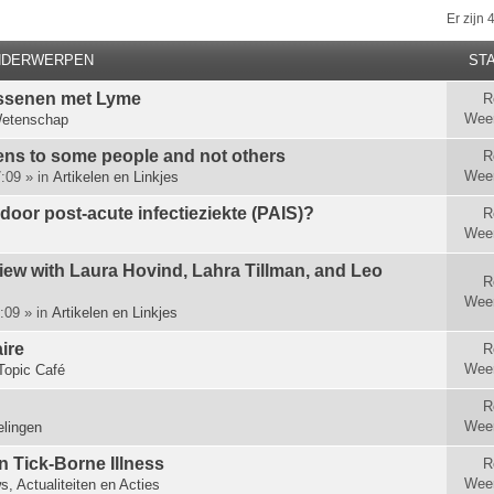
Er zijn
NDERWERPEN
STA
ssenen met Lyme
R
Wee
etenschap
s to some people and not others
R
Wee
:09 » in
Artikelen en Linkjes
 door post-acute infectieziekte (PAIS)?
R
Wee
view with Laura Hovind, Lahra Tillman, and Leo
R
Wee
:09 » in
Artikelen en Linkjes
ire
R
Wee
Topic Café
R
Wee
lingen
n Tick-Borne Illness
R
Wee
s, Actualiteiten en Acties