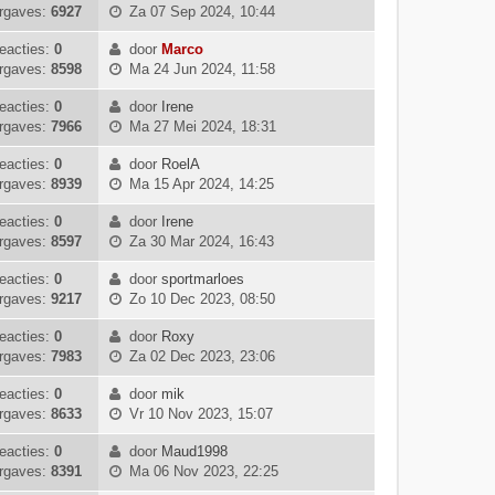
B
i
l
rgaves:
6927
Za 07 Sep 2024, 10:44
t
e
r
h
e
j
a
s
b
i
t
k
k
eacties:
0
door
Marco
a
t
e
c
B
i
l
rgaves:
8598
Ma 24 Jun 2024, 11:58
t
e
r
h
e
j
a
s
b
i
t
k
k
eacties:
0
door
Irene
a
t
e
c
B
i
l
rgaves:
7966
Ma 27 Mei 2024, 18:31
t
e
r
h
e
j
a
s
b
i
t
k
k
eacties:
0
door
RoelA
a
t
e
c
B
i
l
rgaves:
8939
Ma 15 Apr 2024, 14:25
t
e
r
h
e
j
a
s
b
i
t
k
k
eacties:
0
door
Irene
a
t
e
c
B
i
l
rgaves:
8597
Za 30 Mar 2024, 16:43
t
e
r
h
e
j
a
s
b
i
t
k
k
eacties:
0
door
sportmarloes
a
t
e
c
B
i
l
rgaves:
9217
Zo 10 Dec 2023, 08:50
t
e
r
h
e
j
a
s
b
i
t
k
k
eacties:
0
door
Roxy
a
t
e
c
B
i
l
rgaves:
7983
Za 02 Dec 2023, 23:06
t
e
r
h
e
j
a
s
b
i
t
k
k
eacties:
0
door
mik
a
t
e
c
B
i
l
rgaves:
8633
Vr 10 Nov 2023, 15:07
t
e
r
h
e
j
a
s
b
i
t
k
k
eacties:
0
door
Maud1998
a
t
e
c
B
i
l
rgaves:
8391
Ma 06 Nov 2023, 22:25
t
e
r
h
e
j
a
s
b