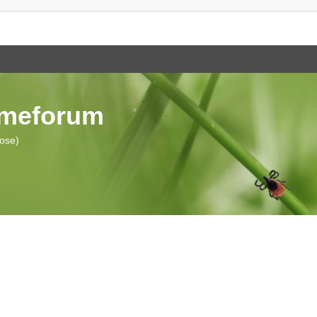
ymeforum
iose)