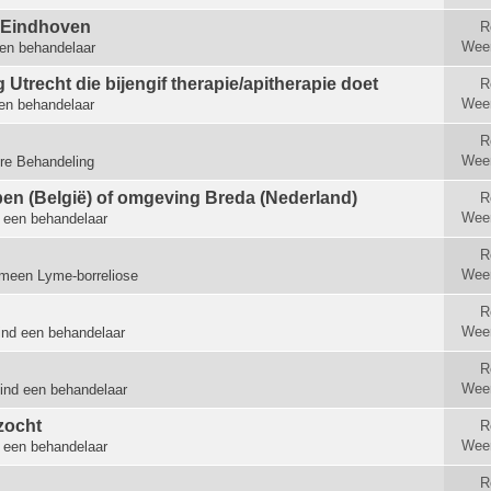
t Eindhoven
R
Wee
en behandelaar
Utrecht die bijengif therapie/apitherapie doet
R
Wee
en behandelaar
R
Wee
re Behandeling
en (België) of omgeving Breda (Nederland)
R
Wee
 een behandelaar
R
Wee
meen Lyme-borreliose
R
Wee
ind een behandelaar
R
Wee
ind een behandelaar
zocht
R
Wee
 een behandelaar
R