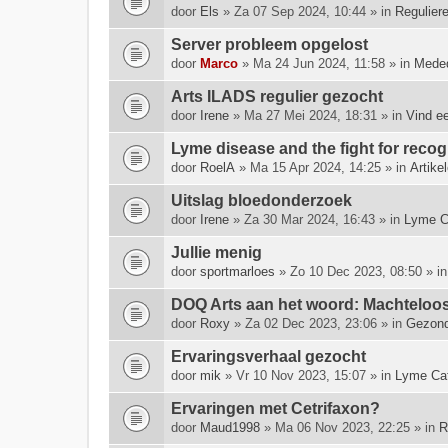
door
Els
» Za 07 Sep 2024, 10:44 » in
Regulier
Server probleem opgelost
door
Marco
» Ma 24 Jun 2024, 11:58 » in
Meded
Arts ILADS regulier gezocht
door
Irene
» Ma 27 Mei 2024, 18:31 » in
Vind e
Lyme disease and the fight for rec
door
RoelA
» Ma 15 Apr 2024, 14:25 » in
Artike
Uitslag bloedonderzoek
door
Irene
» Za 30 Mar 2024, 16:43 » in
Lyme C
Jullie menig
door
sportmarloes
» Zo 10 Dec 2023, 08:50 » i
DOQ Arts aan het woord: Machte­looshe
door
Roxy
» Za 02 Dec 2023, 23:06 » in
Gezond
Ervaringsverhaal gezocht
door
mik
» Vr 10 Nov 2023, 15:07 » in
Lyme Ca
Ervaringen met Cetrifaxon?
door
Maud1998
» Ma 06 Nov 2023, 22:25 » in
R