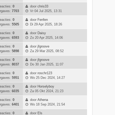
s
e
j
a
e
c
t
k
k
eacties:
0
door
chris33
a
r
h
e
B
i
l
rgaves:
7703
Vr 04 Jul 2025, 13:31
t
i
t
b
e
j
a
s
c
e
k
k
eacties:
0
door
Fenfen
a
t
h
B
r
i
l
rgaves:
5505
Di 29 Apr 2025, 18:26
t
e
t
e
i
j
a
s
b
k
c
k
eacties:
0
door
Daisy
a
t
e
B
i
h
l
rgaves:
6593
Zo 20 Apr 2025, 14:06
t
e
r
e
j
t
a
s
b
i
k
k
eacties:
0
door
jfgroove
a
t
e
c
B
i
l
rgaves:
5898
Za 29 Mar 2025, 08:52
t
e
r
h
e
j
a
s
b
i
t
k
k
eacties:
0
door
jfgroove
a
t
e
c
B
i
l
rgaves:
8037
Do 30 Jan 2025, 11:07
t
e
r
h
e
j
a
s
b
i
t
k
k
eacties:
0
door
roschr123
a
t
e
c
B
i
l
rgaves:
5951
Wo 25 Dec 2024, 14:27
t
e
r
h
e
j
a
s
b
i
t
k
k
eacties:
0
door
Horselyboy
a
t
e
c
B
i
l
rgaves:
6035
Za 05 Okt 2024, 21:23
t
e
r
h
e
j
a
s
b
i
t
k
k
eacties:
0
door
Athena
a
t
e
c
B
i
l
rgaves:
6401
Wo 18 Sep 2024, 21:54
t
e
r
h
e
j
a
s
b
i
t
k
k
eacties:
0
door
Els
a
t
e
c