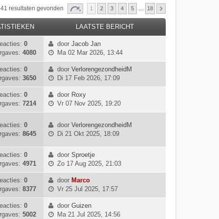
 441 resultaten gevonden
1
2
3
4
5
…
18
TISTIEKEN
LAATSTE BERICHT
eacties:
0
door
Jacob Jan
B
rgaves:
4080
Ma 02 Mar 2026, 13:44
e
k
eacties:
0
door
VerlorengezondheidM
B
i
rgaves:
3650
Di 17 Feb 2026, 17:09
e
j
k
k
eacties:
0
door
Roxy
B
i
l
rgaves:
7214
Vr 07 Nov 2025, 19:20
e
j
a
k
k
a
eacties:
0
door
VerlorengezondheidM
i
l
t
B
rgaves:
8645
Di 21 Okt 2025, 18:09
j
a
s
e
k
a
t
k
l
eacties:
0
door
Sproetje
t
e
i
B
a
rgaves:
4971
Zo 17 Aug 2025, 21:03
s
b
j
e
a
t
e
k
k
eacties:
0
door
Marco
t
e
r
l
B
i
rgaves:
8377
Vr 25 Jul 2025, 17:57
s
b
i
a
e
j
t
e
c
a
k
k
eacties:
0
door
Guizen
e
r
h
t
B
i
l
rgaves:
5002
Ma 21 Jul 2025, 14:56
b
i
t