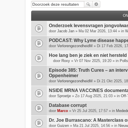
O
Onderzoek levensvragen jongvolwa
door
Jacob Jan
» Ma 02 Mar 2026, 13:44 » in
W
PODCAST: Why Lyme disease happen
door
VerlorengezondheidM
» Di 17 Feb 2026, 17
Hoe lang ben je ziek en niet hersteld
door
Roxy
» Vr 07 Nov 2025, 19:20 » in
Polls
D
i
Episode 385: Truth Cures – an inter
t
Oppenheimer
o
door
VerlorengezondheidM
» Di 21 Okt 2025, 18
n
NSIDE MRNA VACCINES documenta
d
e
door
Sproetje
» Zo 17 Aug 2025, 21:03 » in
Off-
r
Database corrupt
w
door
e
Marco
» Vr 25 Jul 2025, 17:57 » in
Medede
r
Dr. Joe Burrascano: A Masterclass o
p
door
Guizen
» Ma 21 Jul 2025, 14:56 » in
Nieuw
h