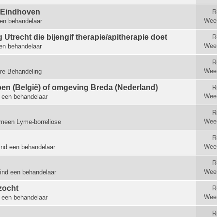
t Eindhoven
R
Wee
en behandelaar
Utrecht die bijengif therapie/apitherapie doet
R
Wee
en behandelaar
R
Wee
re Behandeling
en (België) of omgeving Breda (Nederland)
R
Wee
 een behandelaar
R
Wee
meen Lyme-borreliose
R
Wee
ind een behandelaar
R
Wee
ind een behandelaar
zocht
R
Wee
 een behandelaar
R