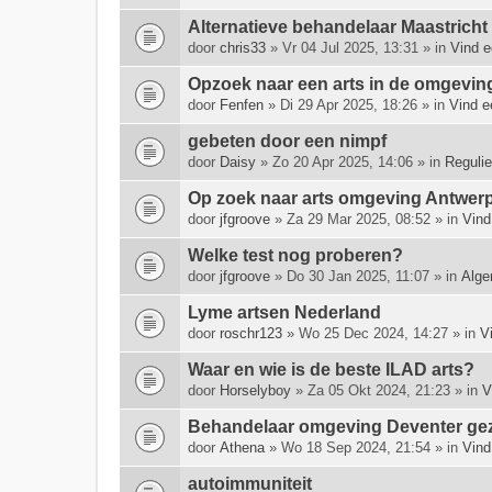
e
Alternatieve behandelaar Maastrich
e
door
chris33
» Vr 04 Jul 2025, 13:31 » in
Vind e
f
t
Opzoek naar een arts in de omgeving 
e
door
Fenfen
» Di 29 Apr 2025, 18:26 » in
Vind e
e
n
gebeten door een nimpf
p
door
Daisy
» Zo 20 Apr 2025, 14:06 » in
Regulie
e
i
Op zoek naar arts omgeving Antwerp
l
door
jfgroove
» Za 29 Mar 2025, 08:52 » in
Vind
i
n
Welke test nog proberen?
g
door
jfgroove
» Do 30 Jan 2025, 11:07 » in
Alge
.
Lyme artsen Nederland
door
roschr123
» Wo 25 Dec 2024, 14:27 » in
V
Waar en wie is de beste ILAD arts?
door
Horselyboy
» Za 05 Okt 2024, 21:23 » in
V
Behandelaar omgeving Deventer ge
door
Athena
» Wo 18 Sep 2024, 21:54 » in
Vind
autoimmuniteit