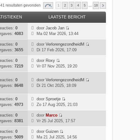
 441 resultaten gevonden
1
2
3
4
5
…
18
TISTIEKEN
LAATSTE BERICHT
eacties:
0
door
Jacob Jan
B
rgaves:
4083
Ma 02 Mar 2026, 13:44
e
k
eacties:
0
door
VerlorengezondheidM
B
i
rgaves:
3655
Di 17 Feb 2026, 17:09
e
j
k
k
eacties:
0
door
Roxy
B
i
l
rgaves:
7219
Vr 07 Nov 2025, 19:20
e
j
a
k
k
a
eacties:
0
door
VerlorengezondheidM
i
l
t
B
rgaves:
8648
Di 21 Okt 2025, 18:09
j
a
s
e
k
a
t
k
l
eacties:
0
door
Sproetje
t
e
i
B
a
rgaves:
4973
Zo 17 Aug 2025, 21:03
s
b
j
e
a
t
e
k
k
eacties:
0
door
Marco
t
e
r
l
B
i
rgaves:
8381
Vr 25 Jul 2025, 17:57
s
b
i
a
e
j
t
e
c
a
k
k
eacties:
0
door
Guizen
e
r
h
t
B
i
l
rgaves:
5009
Ma 21 Jul 2025, 14:56
b
i
t