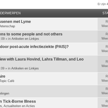
Er zijn
NDERWERPEN
STA
ssenen met Lyme
R
Wee
etenschap
s to some people and not others
R
Wee
:09 » in
Artikelen en Linkjes
 door post-acute infectieziekte (PAIS)?
R
Wee
view with Laura Hovind, Lahra Tillman, and Leo
R
Wee
:09 » in
Artikelen en Linkjes
ire
R
Wee
Topic Café
R
Wee
lingen
n Tick-Borne Illness
R
Wee
s, Actualiteiten en Acties