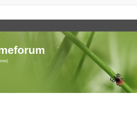
ymeforum
iose)