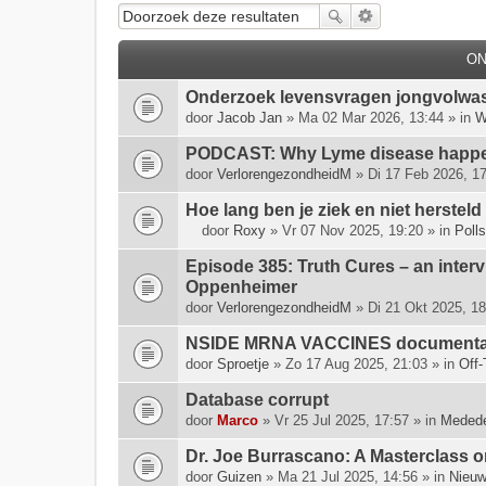
O
Onderzoek levensvragen jongvolwa
door
Jacob Jan
» Ma 02 Mar 2026, 13:44 » in
W
PODCAST: Why Lyme disease happen
door
VerlorengezondheidM
» Di 17 Feb 2026, 17
Hoe lang ben je ziek en niet hersteld
door
Roxy
» Vr 07 Nov 2025, 19:20 » in
Polls
D
i
Episode 385: Truth Cures – an inter
t
Oppenheimer
o
door
VerlorengezondheidM
» Di 21 Okt 2025, 18
n
NSIDE MRNA VACCINES documenta
d
e
door
Sproetje
» Zo 17 Aug 2025, 21:03 » in
Off-
r
Database corrupt
w
door
e
Marco
» Vr 25 Jul 2025, 17:57 » in
Medede
r
Dr. Joe Burrascano: A Masterclass o
p
door
Guizen
» Ma 21 Jul 2025, 14:56 » in
Nieuw
h