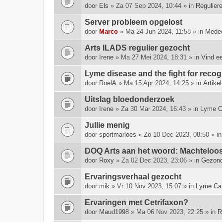
door
Els
» Za 07 Sep 2024, 10:44 » in
Regulier
Server probleem opgelost
door
Marco
» Ma 24 Jun 2024, 11:58 » in
Meded
Arts ILADS regulier gezocht
door
Irene
» Ma 27 Mei 2024, 18:31 » in
Vind e
Lyme disease and the fight for rec
door
RoelA
» Ma 15 Apr 2024, 14:25 » in
Artike
Uitslag bloedonderzoek
door
Irene
» Za 30 Mar 2024, 16:43 » in
Lyme C
Jullie menig
door
sportmarloes
» Zo 10 Dec 2023, 08:50 » i
DOQ Arts aan het woord: Machte­looshe
door
Roxy
» Za 02 Dec 2023, 23:06 » in
Gezond
Ervaringsverhaal gezocht
door
mik
» Vr 10 Nov 2023, 15:07 » in
Lyme Ca
Ervaringen met Cetrifaxon?
door
Maud1998
» Ma 06 Nov 2023, 22:25 » in
R