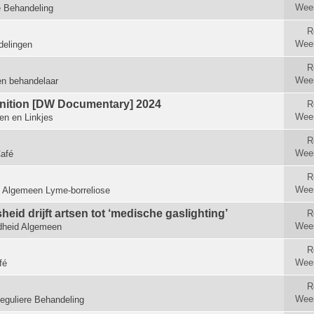
Wee
e Behandeling
R
Wee
elingen
R
Wee
en behandelaar
ognition [DW Documentary] 2024
R
Wee
len en Linkjes
R
Wee
afé
R
Wee
n
Algemeen Lyme-borreliose
id drijft artsen tot ‘medische gas­lighting’
R
Wee
heid Algemeen
R
Wee
fé
R
Wee
eguliere Behandeling