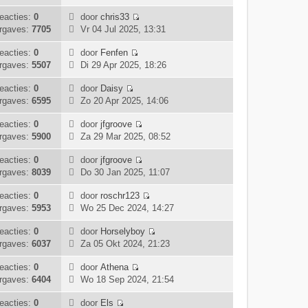
s
e
j
a
e
c
t
k
k
eacties:
0
door
chris33
a
r
h
e
B
i
l
rgaves:
7705
Vr 04 Jul 2025, 13:31
t
i
t
b
e
j
a
s
c
e
k
k
eacties:
0
door
Fenfen
a
t
h
B
r
i
l
rgaves:
5507
Di 29 Apr 2025, 18:26
t
e
t
e
i
j
a
s
b
k
c
k
eacties:
0
door
Daisy
a
t
e
B
i
h
l
rgaves:
6595
Zo 20 Apr 2025, 14:06
t
e
r
e
j
t
a
s
b
i
k
k
eacties:
0
door
jfgroove
a
t
e
c
B
i
l
rgaves:
5900
Za 29 Mar 2025, 08:52
t
e
r
h
e
j
a
s
b
i
t
k
k
eacties:
0
door
jfgroove
a
t
e
c
B
i
l
rgaves:
8039
Do 30 Jan 2025, 11:07
t
e
r
h
e
j
a
s
b
i
t
k
k
eacties:
0
door
roschr123
a
t
e
c
B
i
l
rgaves:
5953
Wo 25 Dec 2024, 14:27
t
e
r
h
e
j
a
s
b
i
t
k
k
eacties:
0
door
Horselyboy
a
t
e
c
B
i
l
rgaves:
6037
Za 05 Okt 2024, 21:23
t
e
r
h
e
j
a
s
b
i
t
k
k
eacties:
0
door
Athena
a
t
e
c
B
i
l
rgaves:
6404
Wo 18 Sep 2024, 21:54
t
e
r
h
e
j
a
s
b
i
t
k
k
eacties:
0
door
Els
a
t
e
c