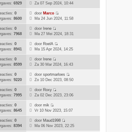
B
i
l
rgaves:
6929
Za 07 Sep 2024, 10:44
t
e
r
h
e
j
a
s
b
i
t
k
k
eacties:
0
door
Marco
a
t
e
c
B
i
l
rgaves:
8600
Ma 24 Jun 2024, 11:58
t
e
r
h
e
j
a
s
b
i
t
k
k
eacties:
0
door
Irene
a
t
e
c
B
i
l
rgaves:
7968
Ma 27 Mei 2024, 18:31
t
e
r
h
e
j
a
s
b
i
t
k
k
eacties:
0
door
RoelA
a
t
e
c
B
i
l
rgaves:
8941
Ma 15 Apr 2024, 14:25
t
e
r
h
e
j
a
s
b
i
t
k
k
eacties:
0
door
Irene
a
t
e
c
B
i
l
rgaves:
8599
Za 30 Mar 2024, 16:43
t
e
r
h
e
j
a
s
b
i
t
k
k
eacties:
0
door
sportmarloes
a
t
e
c
B
i
l
rgaves:
9220
Zo 10 Dec 2023, 08:50
t
e
r
h
e
j
a
s
b
i
t
k
k
eacties:
0
door
Roxy
a
t
e
c
B
i
l
rgaves:
7995
Za 02 Dec 2023, 23:06
t
e
r
h
e
j
a
s
b
i
t
k
k
eacties:
0
door
mik
a
t
e
c
B
i
l
rgaves:
8645
Vr 10 Nov 2023, 15:07
t
e
r
h
e
j
a
s
b
i
t
k
k
eacties:
0
door
Maud1998
a
t
e
c
B
i
l
rgaves:
8394
Ma 06 Nov 2023, 22:25
t
e
r
h
e
j
a
s
b