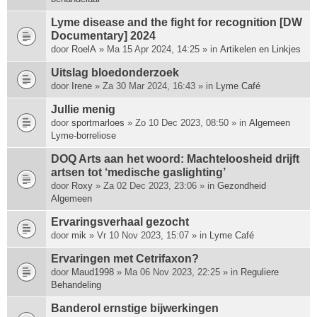
Lyme disease and the fight for recognition [DW
Documentary] 2024
door
RoelA
» Ma 15 Apr 2024, 14:25 » in
Artikelen en Linkjes
Uitslag bloedonderzoek
door
Irene
» Za 30 Mar 2024, 16:43 » in
Lyme Café
Jullie menig
door
sportmarloes
» Zo 10 Dec 2023, 08:50 » in
Algemeen
Lyme-borreliose
DOQ Arts aan het woord: Machte­loosheid drijft
artsen tot ‘medische gas­lighting’
door
Roxy
» Za 02 Dec 2023, 23:06 » in
Gezondheid
Algemeen
Ervaringsverhaal gezocht
door
mik
» Vr 10 Nov 2023, 15:07 » in
Lyme Café
Ervaringen met Cetrifaxon?
door
Maud1998
» Ma 06 Nov 2023, 22:25 » in
Reguliere
Behandeling
Banderol ernstige bijwerkingen