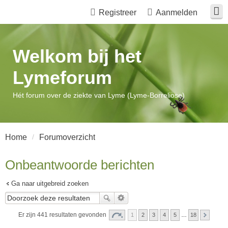
Registreer
Aanmelden
Welkom bij het
Lymeforum
Hét forum over de ziekte van Lyme (Lyme-Borreliose)
Home
Forumoverzicht
Onbeantwoorde berichten
Ga naar uitgebreid zoeken
Er zijn 441 resultaten gevonden
1
2
3
4
5
…
18