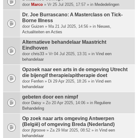
p
door
Marco
» Vr 25 Jul 2025, 17:57 » in
Mededelingen
h
Dr. Joe Burrascano: A Masterclass on Tick-
e
Borne Illness
e
door
f
Guizen
» Ma 21 Jul 2025, 14:56 » in
Nieuws,
Actualiteiten en Acties
t
e
Alternatieve behandelaar Maastricht
e
Eindhoven
n
door
chris33
» Vr 04 Jul 2025, 13:31 » in
Vind een
p
behandelaar
e
i
Opzoek naar een arts in de omgeving Utrecht
l
die bijengif therapie/apitherapie doet
i
door
Fenfen
» Di 29 Apr 2025, 18:26 » in
Vind een
n
behandelaar
g
.
gebeten door een nimpf
door
Daisy
» Zo 20 Apr 2025, 14:06 » in
Reguliere
Behandeling
Op zoek naar arts omgeving Antwerpen
(België) of omgeving Breda (Nederland)
door
jfgroove
» Za 29 Mar 2025, 08:52 » in
Vind een
behandelaar