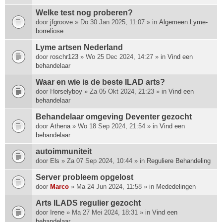
Welke test nog proberen?
door
jfgroove
» Do 30 Jan 2025, 11:07 » in
Algemeen Lyme-
borreliose
Lyme artsen Nederland
door
roschr123
» Wo 25 Dec 2024, 14:27 » in
Vind een
behandelaar
Waar en wie is de beste ILAD arts?
door
Horselyboy
» Za 05 Okt 2024, 21:23 » in
Vind een
behandelaar
Behandelaar omgeving Deventer gezocht
door
Athena
» Wo 18 Sep 2024, 21:54 » in
Vind een
behandelaar
autoimmuniteit
door
Els
» Za 07 Sep 2024, 10:44 » in
Reguliere Behandeling
Server probleem opgelost
door
Marco
» Ma 24 Jun 2024, 11:58 » in
Mededelingen
Arts ILADS regulier gezocht
door
Irene
» Ma 27 Mei 2024, 18:31 » in
Vind een
behandelaar