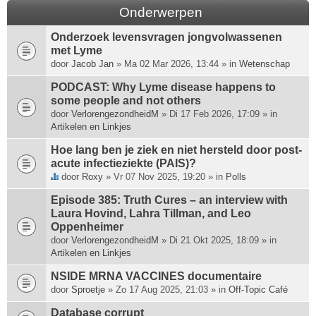
Onderwerpen
Onderzoek levensvragen jongvolwassenen
met Lyme
door
Jacob Jan
» Ma 02 Mar 2026, 13:44 » in
Wetenschap
PODCAST: Why Lyme disease happens to
some people and not others
door
VerlorengezondheidM
» Di 17 Feb 2026, 17:09 » in
Artikelen en Linkjes
Hoe lang ben je ziek en niet hersteld door post-
acute infectieziekte (PAIS)?
door
Roxy
» Vr 07 Nov 2025, 19:20 » in
Polls
D
i
Episode 385: Truth Cures – an interview with
t
Laura Hovind, Lahra Tillman, and Leo
o
Oppenheimer
n
door
VerlorengezondheidM
» Di 21 Okt 2025, 18:09 » in
d
Artikelen en Linkjes
e
r
NSIDE MRNA VACCINES documentaire
w
door
Sproetje
» Zo 17 Aug 2025, 21:03 » in
Off-Topic Café
e
Database corrupt
r