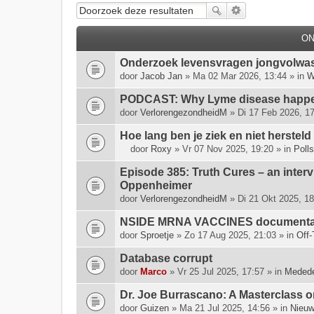
O
Onderzoek levensvragen jongvolwa
door
Jacob Jan
» Ma 02 Mar 2026, 13:44 » in
W
PODCAST: Why Lyme disease happen
door
VerlorengezondheidM
» Di 17 Feb 2026, 17
Hoe lang ben je ziek en niet hersteld
door
Roxy
» Vr 07 Nov 2025, 19:20 » in
Polls
D
i
Episode 385: Truth Cures – an inter
t
Oppenheimer
o
door
VerlorengezondheidM
» Di 21 Okt 2025, 18
n
NSIDE MRNA VACCINES documenta
d
e
door
Sproetje
» Zo 17 Aug 2025, 21:03 » in
Off-
r
Database corrupt
w
door
e
Marco
» Vr 25 Jul 2025, 17:57 » in
Medede
r
Dr. Joe Burrascano: A Masterclass o
p
door
Guizen
» Ma 21 Jul 2025, 14:56 » in
Nieuw
h