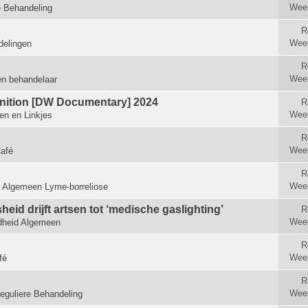
Wee
e Behandeling
R
Wee
elingen
R
Wee
en behandelaar
ognition [DW Documentary] 2024
R
Wee
len en Linkjes
R
Wee
afé
R
Wee
n
Algemeen Lyme-borreliose
id drijft artsen tot ‘medische gas­lighting’
R
Wee
heid Algemeen
R
Wee
fé
R
Wee
eguliere Behandeling