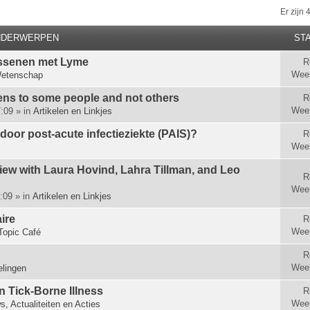
Er zijn
NDERWERPEN
STA
ssenen met Lyme
R
Wee
etenschap
s to some people and not others
R
Wee
:09 » in
Artikelen en Linkjes
 door post-acute infectieziekte (PAIS)?
R
Wee
view with Laura Hovind, Lahra Tillman, and Leo
R
Wee
:09 » in
Artikelen en Linkjes
ire
R
Wee
Topic Café
R
Wee
lingen
n Tick-Borne Illness
R
Wee
s, Actualiteiten en Acties