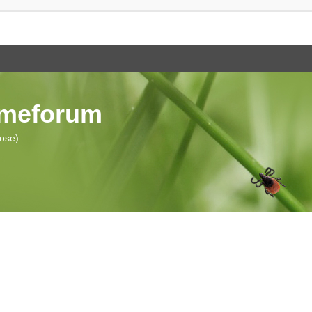
ymeforum
iose)