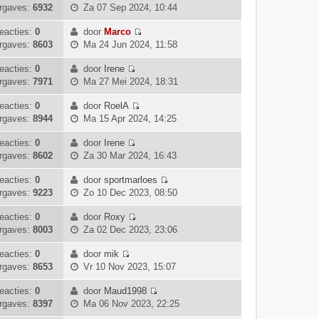
B
i
l
rgaves:
6932
Za 07 Sep 2024, 10:44
t
e
r
h
e
j
a
s
b
i
t
k
k
eacties:
0
door
Marco
a
t
e
c
B
i
l
rgaves:
8603
Ma 24 Jun 2024, 11:58
t
e
r
h
e
j
a
s
b
i
t
k
k
eacties:
0
door
Irene
a
t
e
c
B
i
l
rgaves:
7971
Ma 27 Mei 2024, 18:31
t
e
r
h
e
j
a
s
b
i
t
k
k
eacties:
0
door
RoelA
a
t
e
c
B
i
l
rgaves:
8944
Ma 15 Apr 2024, 14:25
t
e
r
h
e
j
a
s
b
i
t
k
k
eacties:
0
door
Irene
a
t
e
c
B
i
l
rgaves:
8602
Za 30 Mar 2024, 16:43
t
e
r
h
e
j
a
s
b
i
t
k
k
eacties:
0
door
sportmarloes
a
t
e
c
B
i
l
rgaves:
9223
Zo 10 Dec 2023, 08:50
t
e
r
h
e
j
a
s
b
i
t
k
k
eacties:
0
door
Roxy
a
t
e
c
B
i
l
rgaves:
8003
Za 02 Dec 2023, 23:06
t
e
r
h
e
j
a
s
b
i
t
k
k
eacties:
0
door
mik
a
t
e
c
B
i
l
rgaves:
8653
Vr 10 Nov 2023, 15:07
t
e
r
h
e
j
a
s
b
i
t
k
k
eacties:
0
door
Maud1998
a
t
e
c
B
i
l
rgaves:
8397
Ma 06 Nov 2023, 22:25
t
e
r
h
e
j
a
s
b