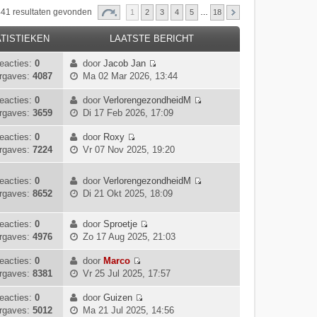
 441 resultaten gevonden
1
2
3
4
5
…
18
TISTIEKEN
LAATSTE BERICHT
eacties:
0
door
Jacob Jan
B
rgaves:
4087
Ma 02 Mar 2026, 13:44
e
k
eacties:
0
door
VerlorengezondheidM
B
i
rgaves:
3659
Di 17 Feb 2026, 17:09
e
j
k
k
eacties:
0
door
Roxy
B
i
l
rgaves:
7224
Vr 07 Nov 2025, 19:20
e
j
a
k
k
a
eacties:
0
door
VerlorengezondheidM
i
l
t
B
rgaves:
8652
Di 21 Okt 2025, 18:09
j
a
s
e
k
a
t
k
l
eacties:
0
door
Sproetje
t
e
i
B
a
rgaves:
4976
Zo 17 Aug 2025, 21:03
s
b
j
e
a
t
e
k
k
eacties:
0
door
Marco
t
e
r
l
B
i
rgaves:
8381
Vr 25 Jul 2025, 17:57
s
b
i
a
e
j
t
e
c
a
k
k
eacties:
0
door
Guizen
e
r
h
t
B
i
l
rgaves:
5012
Ma 21 Jul 2025, 14:56
b
i
t