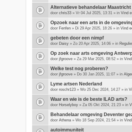
e
Alternatieve behandelaar Maastrich
e
door
chris33
» Vr 04 Jul 2025, 13:31 » in
Vind e
f
t
Opzoek naar een arts in de omgeving 
e
door
Fenfen
» Di 29 Apr 2025, 18:26 » in
Vind e
e
n
gebeten door een nimpf
p
door
Daisy
» Zo 20 Apr 2025, 14:06 » in
Regulie
e
i
Op zoek naar arts omgeving Antwerp
l
door
jfgroove
» Za 29 Mar 2025, 08:52 » in
Vind
i
n
Welke test nog proberen?
g
door
jfgroove
» Do 30 Jan 2025, 11:07 » in
Alge
.
Lyme artsen Nederland
door
roschr123
» Wo 25 Dec 2024, 14:27 » in
V
Waar en wie is de beste ILAD arts?
door
Horselyboy
» Za 05 Okt 2024, 21:23 » in
V
Behandelaar omgeving Deventer ge
door
Athena
» Wo 18 Sep 2024, 21:54 » in
Vind
autoimmuniteit