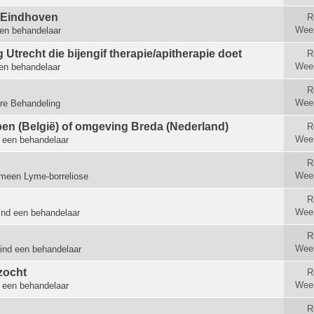
t Eindhoven
R
Wee
en behandelaar
Utrecht die bijengif therapie/apitherapie doet
R
Wee
en behandelaar
R
Wee
re Behandeling
en (België) of omgeving Breda (Nederland)
R
Wee
 een behandelaar
R
Wee
meen Lyme-borreliose
R
Wee
ind een behandelaar
R
Wee
ind een behandelaar
zocht
R
Wee
 een behandelaar
R