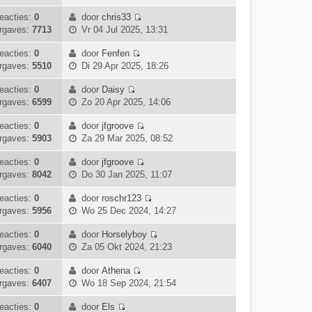
s
e
j
a
e
c
t
k
k
eacties:
0
door
chris33
a
r
h
e
B
i
l
rgaves:
7713
Vr 04 Jul 2025, 13:31
t
i
t
b
e
j
a
s
c
e
k
k
eacties:
0
door
Fenfen
a
t
h
B
r
i
l
rgaves:
5510
Di 29 Apr 2025, 18:26
t
e
t
e
i
j
a
s
b
k
c
k
eacties:
0
door
Daisy
a
t
e
B
i
h
l
rgaves:
6599
Zo 20 Apr 2025, 14:06
t
e
r
e
j
t
a
s
b
i
k
k
eacties:
0
door
jfgroove
a
t
e
c
B
i
l
rgaves:
5903
Za 29 Mar 2025, 08:52
t
e
r
h
e
j
a
s
b
i
t
k
k
eacties:
0
door
jfgroove
a
t
e
c
B
i
l
rgaves:
8042
Do 30 Jan 2025, 11:07
t
e
r
h
e
j
a
s
b
i
t
k
k
eacties:
0
door
roschr123
a
t
e
c
B
i
l
rgaves:
5956
Wo 25 Dec 2024, 14:27
t
e
r
h
e
j
a
s
b
i
t
k
k
eacties:
0
door
Horselyboy
a
t
e
c
B
i
l
rgaves:
6040
Za 05 Okt 2024, 21:23
t
e
r
h
e
j
a
s
b
i
t
k
k
eacties:
0
door
Athena
a
t
e
c
B
i
l
rgaves:
6407
Wo 18 Sep 2024, 21:54
t
e
r
h
e
j
a
s
b
i
t
k
k
eacties:
0
door
Els
a
t
e
c