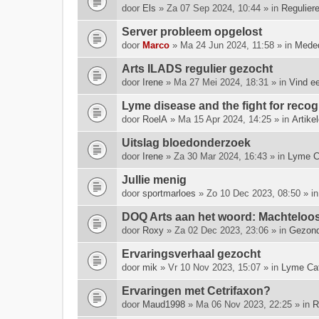
door
Els
» Za 07 Sep 2024, 10:44 » in
Regulier
Server probleem opgelost
door
Marco
» Ma 24 Jun 2024, 11:58 » in
Meded
Arts ILADS regulier gezocht
door
Irene
» Ma 27 Mei 2024, 18:31 » in
Vind e
Lyme disease and the fight for rec
door
RoelA
» Ma 15 Apr 2024, 14:25 » in
Artike
Uitslag bloedonderzoek
door
Irene
» Za 30 Mar 2024, 16:43 » in
Lyme C
Jullie menig
door
sportmarloes
» Zo 10 Dec 2023, 08:50 » i
DOQ Arts aan het woord: Machte­looshe
door
Roxy
» Za 02 Dec 2023, 23:06 » in
Gezond
Ervaringsverhaal gezocht
door
mik
» Vr 10 Nov 2023, 15:07 » in
Lyme Ca
Ervaringen met Cetrifaxon?
door
Maud1998
» Ma 06 Nov 2023, 22:25 » in
R