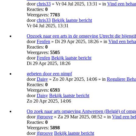
door
chris33
» Vr 04 Jul 2025, 13:31 » in
Vind een beha
Reacties:
0
Weergaves:
7703
door
chris33
Bekijk laatste bericht
Vr 04 Jul 2025, 13:31
Opzoek naar een arts in de omgeving Utrecht die bijengif
door
Fenfen
» Di 29 Apr 2025, 18:26 » in
Vind een beha
Reacties:
0
Weergaves:
5505
door
Fenfen
Bekijk laatste bericht
Di 29 Apr 2025, 18:26
gebeten door een nimpf
door
Daisy
» Zo 20 Apr 2025, 14:06 » in
Reguliere Beh
Reacties:
0
Weergaves:
6593
door
Daisy
Bekijk laatste bericht
Zo 20 Apr 2025, 14:06
Op zoek naar arts omgeving Antwerpen (België) of omg
door
jfgroove
» Za 29 Mar 2025, 08:52 » in
Vind een be
Reacties:
0
Weergaves:
5898
door
jfgroove
Bekijk laatste bericht