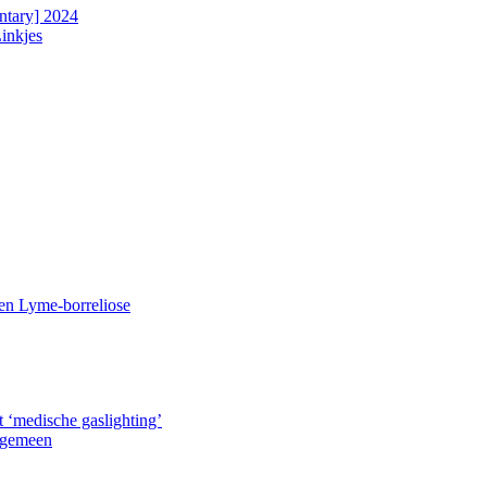
ntary] 2024
Linkjes
n Lyme-borreliose
 ‘medische gas­lighting’
lgemeen