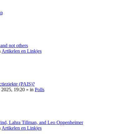
ap
nd not others
n
Artikelen en Linkjes
ectieziekte (PAIS)?
2025, 19:20 » in
Polls
vind, Lahra Tillman, and Leo Oppenheimer
n
Artikelen en Linkjes