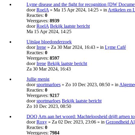
Lyme disease and the fight for recognition [DW Docume
door
RoelA
» Ma 15 Apr 2024, 14:25 » in
Artikelen en 
Reacties:
0
Weergaves:
8939
door
RoelA
Bekijk laatste bericht
Ma 15 Apr 2024, 14:25
Uitslag bloedonderzoek
door
Irene
» Za 30 Mar 2024, 16:43 » in
Lyme Café
Reacties:
0
Weergaves:
8597
door
Irene
Bekijk laatste bericht
Za 30 Mar 2024, 16:43
Jullie menig
door
sportmarloes
» Zo 10 Dec 2023, 08:50 » in
Algemee
Reacties:
0
Weergaves:
9217
door
sportmarloes
Bekijk laatste bericht
Zo 10 Dec 2023, 08:50
DOQ Arts aan het woord: Machte­loosheid drijft artsen tot
door
Roxy
» Za 02 Dec 2023, 23:06 » in
Gezondheid A
Reacties:
0
Weergaves:
7984