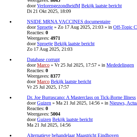
Weergaves:
8645
door
VerlorengezondheidM
Bekijk laatste bericht
Di 21 Okt 2025, 18:09
NSIDE MRNA VACCINES documentaire
door
Sproetje
» Zo 17 Aug 2025, 21:03 » in
Off-Topic C
Reacties:
0
Weergaves:
4971
door
Sproetje
Bekijk laatste bericht
Zo 17 Aug 2025, 21:03
Database corrupt
door
Marco
» Vr 25 Jul 2025, 17:57 » in
Mededelingen
Reacties:
0
Weergaves:
8377
door
Marco
Bekijk laatste bericht
Vr 25 Jul 2025, 17:57
Dr. Joe Burrascano: A Masterclass on Tick-Borne Illness
door
Guizen
» Ma 21 Jul 2025, 14:56 » in
Nieuws, Actual
Reacties:
0
Weergaves:
5004
door
Guizen
Bekijk laatste bericht
Ma 21 Jul 2025, 14:56
Alternatieve behandelaar Maastricht Eindhoven