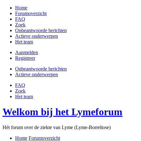
Home
Forumoverzicht
FAQ
Zoek
Onbeantwoorde berichten
Actieve onderwerpen
Het team
Aanmelden
Registreer
Onbeantwoorde berichten
Actieve onderwerpen
FAQ
Zoek
Het team
Welkom bij het Lymeforum
Hét forum over de ziekte van Lyme (Lyme-Borreliose)
Home
Forumoverzicht