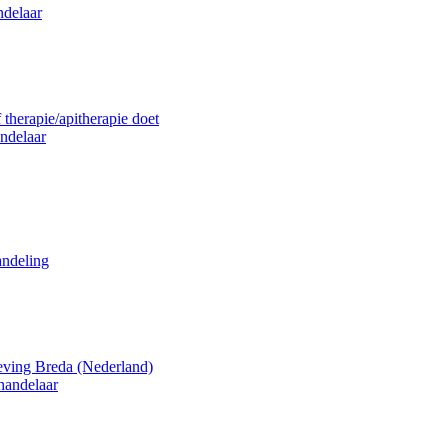
ndelaar
 therapie/apitherapie doet
ndelaar
andeling
eving Breda (Nederland)
handelaar