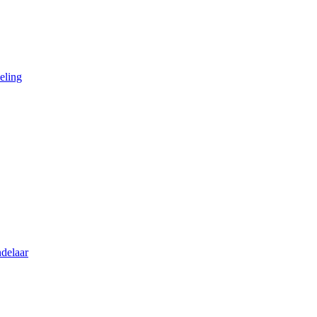
eling
delaar