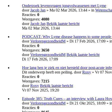
Onderzoek levensvragen jongvolwassenen met Lyme
door
Jacob Jan
» Ma 02 Mar 2026, 13:44 » in
Wetensch
Reacties:
0
Weergaves:
4080
door
Jacob Jan
Bekijk laatste bericht
Ma 02 Mar 2026, 13:44
PODCAST: Why Lyme disease happens to some people a
door
VerlorengezondheidM
» Di 17 Feb 2026, 17:09 » i
Reacties:
0
Weergaves:
3650
door
VerlorengezondheidM
Bekijk laatste bericht
Di 17 Feb 2026, 17:09
Hoe lang ben je ziek en niet hersteld door post-acute inf
Dit onderwerp heeft een peiling.
door
Roxy
» Vr 07 Nov 
Reacties:
0
Weergaves:
7215
door
Roxy
Bekijk laatste bericht
Vr 07 Nov 2025, 19:20
Episode 385: Truth Cures – an interview with Laura Ho
door
VerlorengezondheidM
» Di 21 Okt 2025, 18:09 » i
Reacties:
0