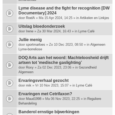
Lyme disease and the fight for recognition [DW
Documentary] 2024
door
RoelA
» Ma 15 Apr 2024, 14:25 » in
Artikelen en Linkjes
Uitslag bloedonderzoek
door
Irene
» Za 30 Mar 2024, 16:43 » in
Lyme Café
Jullie menig
door
sportmarloes
» Zo 10 Dec 2023, 08:50 » in
Algemeen
Lyme-borreliose
DOQ Arts aan het woord: Machte­loosheid drijft
artsen tot ‘medische gas­lighting’
door
Roxy
» Za 02 Dec 2023, 23:06 » in
Gezondheid
Algemeen
Ervaringsverhaal gezocht
door
mik
» Vr 10 Nov 2023, 15:07 » in
Lyme Café
Ervaringen met Cetrifaxon?
door
Maud1998
» Ma 06 Nov 2023, 22:25 » in
Reguliere
Behandeling
Banderol ernstige bijwerkingen