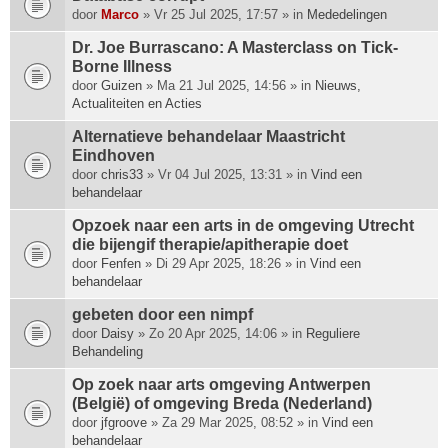
p
door
Marco
» Vr 25 Jul 2025, 17:57 » in
Mededelingen
h
Dr. Joe Burrascano: A Masterclass on Tick-
e
Borne Illness
e
door
f
Guizen
» Ma 21 Jul 2025, 14:56 » in
Nieuws,
Actualiteiten en Acties
t
e
Alternatieve behandelaar Maastricht
e
Eindhoven
n
door
chris33
» Vr 04 Jul 2025, 13:31 » in
Vind een
p
behandelaar
e
i
Opzoek naar een arts in de omgeving Utrecht
l
die bijengif therapie/apitherapie doet
i
door
Fenfen
» Di 29 Apr 2025, 18:26 » in
Vind een
n
behandelaar
g
.
gebeten door een nimpf
door
Daisy
» Zo 20 Apr 2025, 14:06 » in
Reguliere
Behandeling
Op zoek naar arts omgeving Antwerpen
(België) of omgeving Breda (Nederland)
door
jfgroove
» Za 29 Mar 2025, 08:52 » in
Vind een
behandelaar