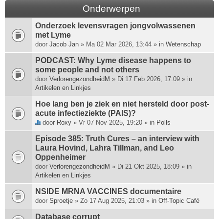
Onderwerpen
Onderzoek levensvragen jongvolwassenen
met Lyme
door
Jacob Jan
» Ma 02 Mar 2026, 13:44 » in
Wetenschap
PODCAST: Why Lyme disease happens to
some people and not others
door
VerlorengezondheidM
» Di 17 Feb 2026, 17:09 » in
Artikelen en Linkjes
Hoe lang ben je ziek en niet hersteld door post-
acute infectieziekte (PAIS)?
door
Roxy
» Vr 07 Nov 2025, 19:20 » in
Polls
D
i
Episode 385: Truth Cures – an interview with
t
Laura Hovind, Lahra Tillman, and Leo
o
Oppenheimer
n
door
VerlorengezondheidM
» Di 21 Okt 2025, 18:09 » in
d
Artikelen en Linkjes
e
r
NSIDE MRNA VACCINES documentaire
w
door
Sproetje
» Zo 17 Aug 2025, 21:03 » in
Off-Topic Café
e
Database corrupt
r