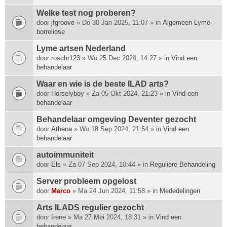
Welke test nog proberen?
door
jfgroove
» Do 30 Jan 2025, 11:07 » in
Algemeen Lyme-
borreliose
Lyme artsen Nederland
door
roschr123
» Wo 25 Dec 2024, 14:27 » in
Vind een
behandelaar
Waar en wie is de beste ILAD arts?
door
Horselyboy
» Za 05 Okt 2024, 21:23 » in
Vind een
behandelaar
Behandelaar omgeving Deventer gezocht
door
Athena
» Wo 18 Sep 2024, 21:54 » in
Vind een
behandelaar
autoimmuniteit
door
Els
» Za 07 Sep 2024, 10:44 » in
Reguliere Behandeling
Server probleem opgelost
door
Marco
» Ma 24 Jun 2024, 11:58 » in
Mededelingen
Arts ILADS regulier gezocht
door
Irene
» Ma 27 Mei 2024, 18:31 » in
Vind een
behandelaar