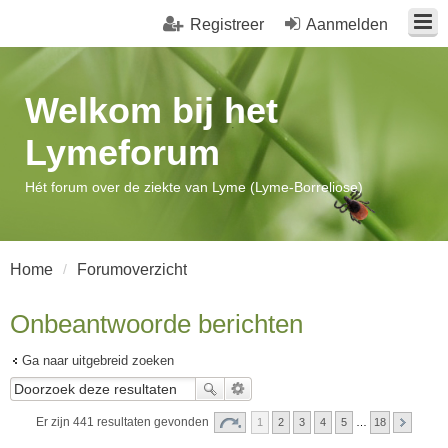
Registreer
Aanmelden
Welkom bij het
Lymeforum
Hét forum over de ziekte van Lyme (Lyme-Borreliose)
Home
Forumoverzicht
Onbeantwoorde berichten
Ga naar uitgebreid zoeken
Er zijn 441 resultaten gevonden
1
2
3
4
5
…
18