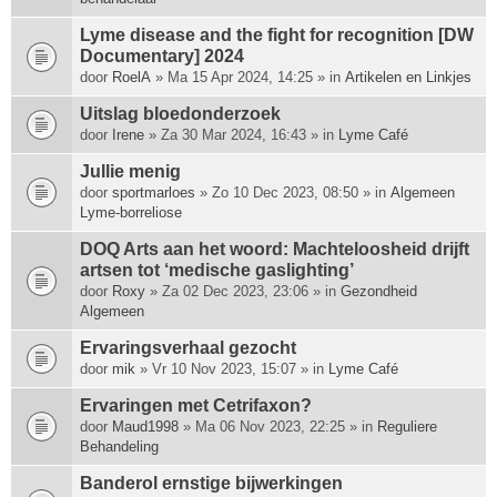
Lyme disease and the fight for recognition [DW
Documentary] 2024
door
RoelA
» Ma 15 Apr 2024, 14:25 » in
Artikelen en Linkjes
Uitslag bloedonderzoek
door
Irene
» Za 30 Mar 2024, 16:43 » in
Lyme Café
Jullie menig
door
sportmarloes
» Zo 10 Dec 2023, 08:50 » in
Algemeen
Lyme-borreliose
DOQ Arts aan het woord: Machte­loosheid drijft
artsen tot ‘medische gas­lighting’
door
Roxy
» Za 02 Dec 2023, 23:06 » in
Gezondheid
Algemeen
Ervaringsverhaal gezocht
door
mik
» Vr 10 Nov 2023, 15:07 » in
Lyme Café
Ervaringen met Cetrifaxon?
door
Maud1998
» Ma 06 Nov 2023, 22:25 » in
Reguliere
Behandeling
Banderol ernstige bijwerkingen