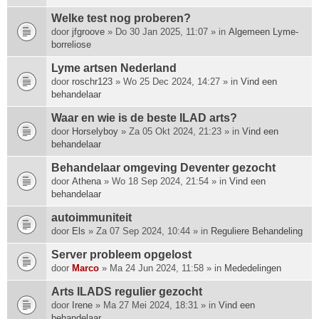
Welke test nog proberen?
door
jfgroove
» Do 30 Jan 2025, 11:07 » in
Algemeen Lyme-
borreliose
Lyme artsen Nederland
door
roschr123
» Wo 25 Dec 2024, 14:27 » in
Vind een
behandelaar
Waar en wie is de beste ILAD arts?
door
Horselyboy
» Za 05 Okt 2024, 21:23 » in
Vind een
behandelaar
Behandelaar omgeving Deventer gezocht
door
Athena
» Wo 18 Sep 2024, 21:54 » in
Vind een
behandelaar
autoimmuniteit
door
Els
» Za 07 Sep 2024, 10:44 » in
Reguliere Behandeling
Server probleem opgelost
door
Marco
» Ma 24 Jun 2024, 11:58 » in
Mededelingen
Arts ILADS regulier gezocht
door
Irene
» Ma 27 Mei 2024, 18:31 » in
Vind een
behandelaar