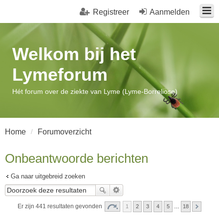
Registreer
Aanmelden
Welkom bij het
Lymeforum
Hét forum over de ziekte van Lyme (Lyme-Borreliose)
Home
Forumoverzicht
Onbeantwoorde berichten
Ga naar uitgebreid zoeken
Er zijn 441 resultaten gevonden
1
2
3
4
5
…
18