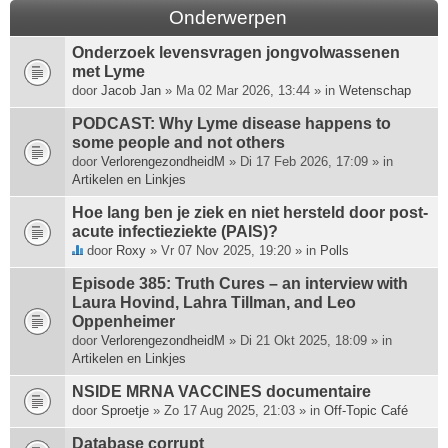
Onderwerpen
Onderzoek levensvragen jongvolwassenen
met Lyme
door
Jacob Jan
» Ma 02 Mar 2026, 13:44 » in
Wetenschap
PODCAST: Why Lyme disease happens to
some people and not others
door
VerlorengezondheidM
» Di 17 Feb 2026, 17:09 » in
Artikelen en Linkjes
Hoe lang ben je ziek en niet hersteld door post-
acute infectieziekte (PAIS)?
door
Roxy
» Vr 07 Nov 2025, 19:20 » in
Polls
D
i
Episode 385: Truth Cures – an interview with
t
Laura Hovind, Lahra Tillman, and Leo
o
Oppenheimer
n
door
VerlorengezondheidM
» Di 21 Okt 2025, 18:09 » in
d
Artikelen en Linkjes
e
r
NSIDE MRNA VACCINES documentaire
w
door
Sproetje
» Zo 17 Aug 2025, 21:03 » in
Off-Topic Café
e
Database corrupt
r