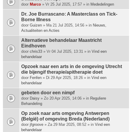
p
door
Marco
» Vr 25 Jul 2025, 17:57 » in
Mededelingen
h
Dr. Joe Burrascano: A Masterclass on Tick-
e
Borne Illness
e
door
f
Guizen
» Ma 21 Jul 2025, 14:56 » in
Nieuws,
Actualiteiten en Acties
t
e
Alternatieve behandelaar Maastricht
e
Eindhoven
n
door
chris33
» Vr 04 Jul 2025, 13:31 » in
Vind een
p
behandelaar
e
i
Opzoek naar een arts in de omgeving Utrecht
l
die bijengif therapie/apitherapie doet
i
door
Fenfen
» Di 29 Apr 2025, 18:26 » in
Vind een
n
behandelaar
g
.
gebeten door een nimpf
door
Daisy
» Zo 20 Apr 2025, 14:06 » in
Reguliere
Behandeling
Op zoek naar arts omgeving Antwerpen
(België) of omgeving Breda (Nederland)
door
jfgroove
» Za 29 Mar 2025, 08:52 » in
Vind een
behandelaar