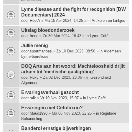
Lyme disease and the fight for recognition [DW
Documentary] 2024
door
RoelA
» Ma 15 Apr 2024, 14:25 » in
Artikelen en Linkjes
Uitslag bloedonderzoek
door
Irene
» Za 30 Mar 2024, 16:43 » in
Lyme Café
Jullie menig
door
sportmarloes
» Zo 10 Dec 2023, 08:50 » in
Algemeen
Lyme-borreliose
DOQ Arts aan het woord: Machte­loosheid drijft
artsen tot ‘medische gas­lighting’
door
Roxy
» Za 02 Dec 2023, 23:06 » in
Gezondheid
Algemeen
Ervaringsverhaal gezocht
door
mik
» Vr 10 Nov 2023, 15:07 » in
Lyme Café
Ervaringen met Cetrifaxon?
door
Maud1998
» Ma 06 Nov 2023, 22:25 » in
Reguliere
Behandeling
Banderol ernstige bijwerkingen