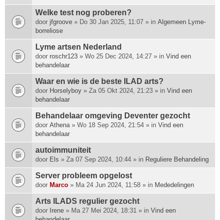
Welke test nog proberen?
door
jfgroove
» Do 30 Jan 2025, 11:07 » in
Algemeen Lyme-
borreliose
Lyme artsen Nederland
door
roschr123
» Wo 25 Dec 2024, 14:27 » in
Vind een
behandelaar
Waar en wie is de beste ILAD arts?
door
Horselyboy
» Za 05 Okt 2024, 21:23 » in
Vind een
behandelaar
Behandelaar omgeving Deventer gezocht
door
Athena
» Wo 18 Sep 2024, 21:54 » in
Vind een
behandelaar
autoimmuniteit
door
Els
» Za 07 Sep 2024, 10:44 » in
Reguliere Behandeling
Server probleem opgelost
door
Marco
» Ma 24 Jun 2024, 11:58 » in
Mededelingen
Arts ILADS regulier gezocht
door
Irene
» Ma 27 Mei 2024, 18:31 » in
Vind een
behandelaar