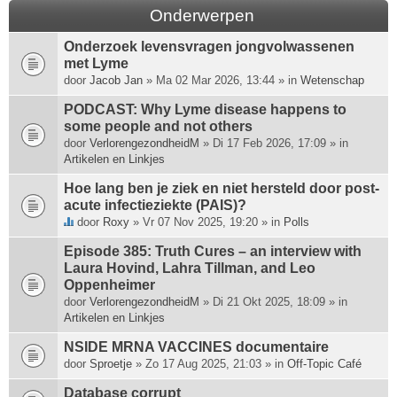
Onderwerpen
Onderzoek levensvragen jongvolwassenen
met Lyme
door
Jacob Jan
» Ma 02 Mar 2026, 13:44 » in
Wetenschap
PODCAST: Why Lyme disease happens to
some people and not others
door
VerlorengezondheidM
» Di 17 Feb 2026, 17:09 » in
Artikelen en Linkjes
Hoe lang ben je ziek en niet hersteld door post-
acute infectieziekte (PAIS)?
door
Roxy
» Vr 07 Nov 2025, 19:20 » in
Polls
D
i
Episode 385: Truth Cures – an interview with
t
Laura Hovind, Lahra Tillman, and Leo
o
Oppenheimer
n
door
VerlorengezondheidM
» Di 21 Okt 2025, 18:09 » in
d
Artikelen en Linkjes
e
r
NSIDE MRNA VACCINES documentaire
w
door
Sproetje
» Zo 17 Aug 2025, 21:03 » in
Off-Topic Café
e
Database corrupt
r