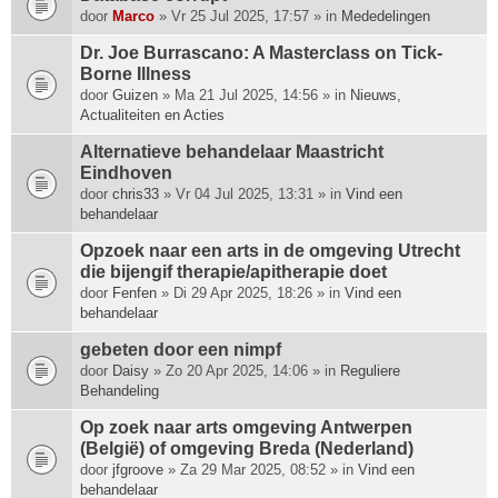
p
door
Marco
» Vr 25 Jul 2025, 17:57 » in
Mededelingen
h
Dr. Joe Burrascano: A Masterclass on Tick-
e
Borne Illness
e
door
f
Guizen
» Ma 21 Jul 2025, 14:56 » in
Nieuws,
Actualiteiten en Acties
t
e
Alternatieve behandelaar Maastricht
e
Eindhoven
n
door
chris33
» Vr 04 Jul 2025, 13:31 » in
Vind een
p
behandelaar
e
i
Opzoek naar een arts in de omgeving Utrecht
l
die bijengif therapie/apitherapie doet
i
door
Fenfen
» Di 29 Apr 2025, 18:26 » in
Vind een
n
behandelaar
g
.
gebeten door een nimpf
door
Daisy
» Zo 20 Apr 2025, 14:06 » in
Reguliere
Behandeling
Op zoek naar arts omgeving Antwerpen
(België) of omgeving Breda (Nederland)
door
jfgroove
» Za 29 Mar 2025, 08:52 » in
Vind een
behandelaar