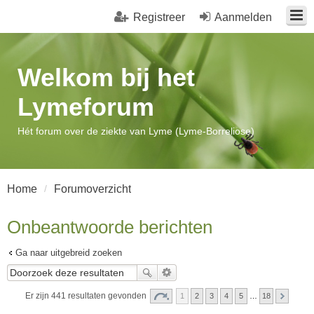
Registreer
Aanmelden
Welkom bij het
Lymeforum
Hét forum over de ziekte van Lyme (Lyme-Borreliose)
Home
Forumoverzicht
Onbeantwoorde berichten
Ga naar uitgebreid zoeken
Er zijn 441 resultaten gevonden
1
2
3
4
5
…
18