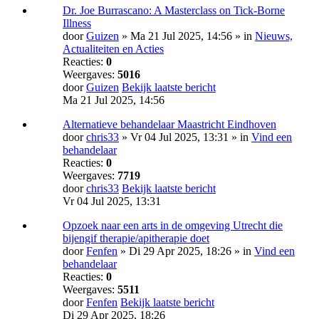
Dr. Joe Burrascano: A Masterclass on Tick-Borne
Illness
door
Guizen
» Ma 21 Jul 2025, 14:56 » in
Nieuws,
Actualiteiten en Acties
Reacties:
0
Weergaves:
5016
door
Guizen
Bekijk laatste bericht
Ma 21 Jul 2025, 14:56
Alternatieve behandelaar Maastricht Eindhoven
door
chris33
» Vr 04 Jul 2025, 13:31 » in
Vind een
behandelaar
Reacties:
0
Weergaves:
7719
door
chris33
Bekijk laatste bericht
Vr 04 Jul 2025, 13:31
Opzoek naar een arts in de omgeving Utrecht die
bijengif therapie/apitherapie doet
door
Fenfen
» Di 29 Apr 2025, 18:26 » in
Vind een
behandelaar
Reacties:
0
Weergaves:
5511
door
Fenfen
Bekijk laatste bericht
Di 29 Apr 2025, 18:26