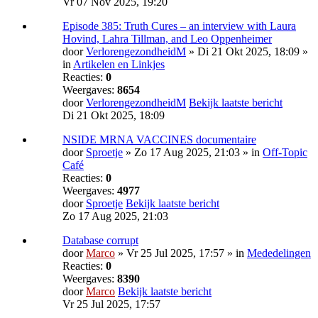
Vr 07 Nov 2025, 19:20
Episode 385: Truth Cures – an interview with Laura
Hovind, Lahra Tillman, and Leo Oppenheimer
door
VerlorengezondheidM
» Di 21 Okt 2025, 18:09 »
in
Artikelen en Linkjes
Reacties:
0
Weergaves:
8654
door
VerlorengezondheidM
Bekijk laatste bericht
Di 21 Okt 2025, 18:09
NSIDE MRNA VACCINES documentaire
door
Sproetje
» Zo 17 Aug 2025, 21:03 » in
Off-Topic
Café
Reacties:
0
Weergaves:
4977
door
Sproetje
Bekijk laatste bericht
Zo 17 Aug 2025, 21:03
Database corrupt
door
Marco
» Vr 25 Jul 2025, 17:57 » in
Mededelingen
Reacties:
0
Weergaves:
8390
door
Marco
Bekijk laatste bericht
Vr 25 Jul 2025, 17:57