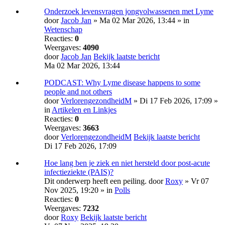
Onderzoek levensvragen jongvolwassenen met Lyme
door
Jacob Jan
» Ma 02 Mar 2026, 13:44 » in
Wetenschap
Reacties:
0
Weergaves:
4090
door
Jacob Jan
Bekijk laatste bericht
Ma 02 Mar 2026, 13:44
PODCAST: Why Lyme disease happens to some
people and not others
door
VerlorengezondheidM
» Di 17 Feb 2026, 17:09 »
in
Artikelen en Linkjes
Reacties:
0
Weergaves:
3663
door
VerlorengezondheidM
Bekijk laatste bericht
Di 17 Feb 2026, 17:09
Hoe lang ben je ziek en niet hersteld door post-acute
infectieziekte (PAIS)?
Dit onderwerp heeft een peiling.
door
Roxy
» Vr 07
Nov 2025, 19:20 » in
Polls
Reacties:
0
Weergaves:
7232
door
Roxy
Bekijk laatste bericht