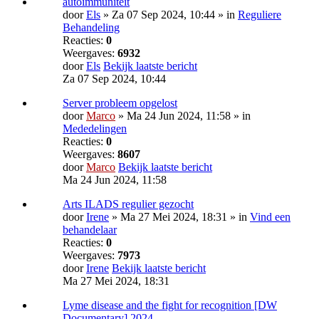
autoimmuniteit
door
Els
» Za 07 Sep 2024, 10:44 » in
Reguliere
Behandeling
Reacties:
0
Weergaves:
6932
door
Els
Bekijk laatste bericht
Za 07 Sep 2024, 10:44
Server probleem opgelost
door
Marco
» Ma 24 Jun 2024, 11:58 » in
Mededelingen
Reacties:
0
Weergaves:
8607
door
Marco
Bekijk laatste bericht
Ma 24 Jun 2024, 11:58
Arts ILADS regulier gezocht
door
Irene
» Ma 27 Mei 2024, 18:31 » in
Vind een
behandelaar
Reacties:
0
Weergaves:
7973
door
Irene
Bekijk laatste bericht
Ma 27 Mei 2024, 18:31
Lyme disease and the fight for recognition [DW
Documentary] 2024