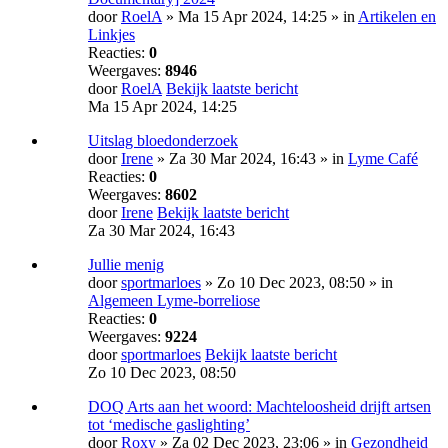
door
RoelA
» Ma 15 Apr 2024, 14:25 » in
Artikelen en
Linkjes
Reacties:
0
Weergaves:
8946
door
RoelA
Bekijk laatste bericht
Ma 15 Apr 2024, 14:25
Uitslag bloedonderzoek
door
Irene
» Za 30 Mar 2024, 16:43 » in
Lyme Café
Reacties:
0
Weergaves:
8602
door
Irene
Bekijk laatste bericht
Za 30 Mar 2024, 16:43
Jullie menig
door
sportmarloes
» Zo 10 Dec 2023, 08:50 » in
Algemeen Lyme-borreliose
Reacties:
0
Weergaves:
9224
door
sportmarloes
Bekijk laatste bericht
Zo 10 Dec 2023, 08:50
DOQ Arts aan het woord: Machte­loosheid drijft artsen
tot ‘medische gas­lighting’
door
Roxy
» Za 02 Dec 2023, 23:06 » in
Gezondheid